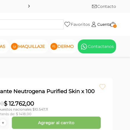
Contacto
Favoritos
Cuenta
0
AS
MAQUILLAJE
DERMO
Contactanos
iante Neutrogena Purified Skin x 100
$
12
.
762
,
00
00
puestos nacionales $
10.547,11
nterés de:
$
1418
,
00
Agregar al carrito
＋