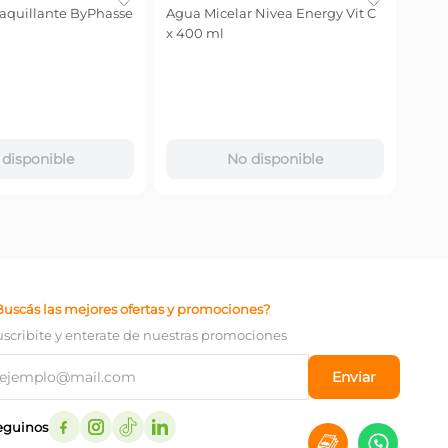
quillante ByPhasse
Agua Micelar Nivea Energy Vit C
Gel 
l
x 400 ml
´Orea
ml
$
17
.
Precio
$
14.86
－
disponible
No disponible
Buscás las mejores ofertas y promociones?
uscribite y enterate de nuestras promociones
Enviar
eguinos