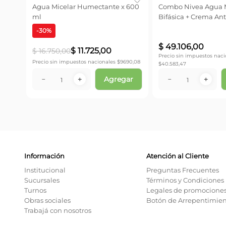
a+ x
Agua Micelar Humectante x 600
Combo Nivea Agua M
ml
Bifásica + Crema An
Día
-
30
%
$
49
.
106
,
00
$
11
.
725
,
00
$
16
.
750
,
00
Precio sin impuestos naci
.157,19
Precio sin impuestos nacionales $
9690,08
$
40.583,47
ar
Agregar
－
＋
－
＋
Información
Atención al Cliente
Institucional
Preguntas Frecuentes
Sucursales
Términos y Condiciones
Turnos
Legales de promocione
Obras sociales
Botón de Arrepentimie
Trabajá con nosotros