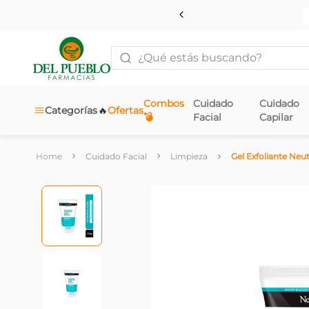
¿Qué estás buscando?
Combos
Cuidado
Cuidado
🔥
Categorías
Ofertas
💣
Facial
Capilar
Cuidado Facial
Limpieza
Gel Exfoliante Neut