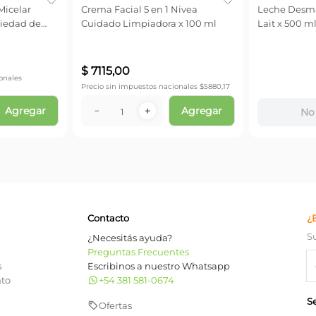
icelar
Crema Facial 5 en 1 Nivea
Leche Desma
tiedad de
Cuidado Limpiadora x 100 ml
Lait x 500 m
$
7115
,
00
onales
Precio sin impuestos nacionales $
5880,17
Agregar
Agregar
－
＋
No 
Contacto
¿
S
¿Necesitás ayuda?
Preguntas Frecuentes
s
Escribinos a nuestro Whatsapp
nto
+54 381 581-0674
S
Ofertas