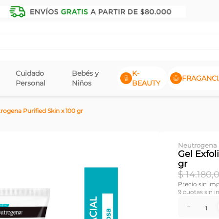
Cuidado
Bebés y
K-
FRAGANCI
Personal
Niños
BEAUTY
rogena Purified Skin x 100 gr
Neutrogena
Gel Exfol
gr
$
14
.
180
,
Precio sin im
9
cuotas sin i
－