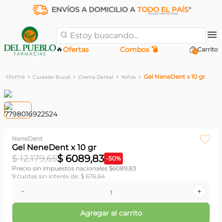
Estoy buscando...
🔥
Ofertas
Combos 💣
0
Gel NeneDent x 10 gr
Cuidado Bucal
Crema Dental
Niños
NeneDent
Gel NeneDent x 10 gr
$
6089
,
83
$
12
.
179
,
65
-
50
%
Precio sin impuestos nacionales $
6089,83
9
cuotas sin interés de:
$
676
,
64
－
＋
Agregar al carrito