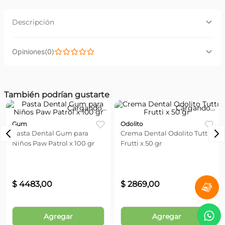
Descripción
Descripción:
(
0
)
Anestésico local y analgésico de uso tópico indicado
para aliviar la inflamación de las encías causada por la
dentición (crecimiento de los dientes)
Por favor, inicia sesión para escribir un comentario.
También podrían gustarte
Más reciente
Todos
Gum
Odolito
Pasta Dental Gum para
Crema Dental Odolito Tutti