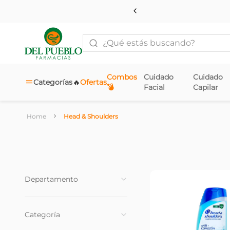
¿Qué estás buscando?
Combos
Cuidado
Cuidado
🔥
Categorías
Ofertas
💣
Facial
Capilar
Head & Shoulders
Departamento
Cuidado Capilar
(
29
)
Categoría