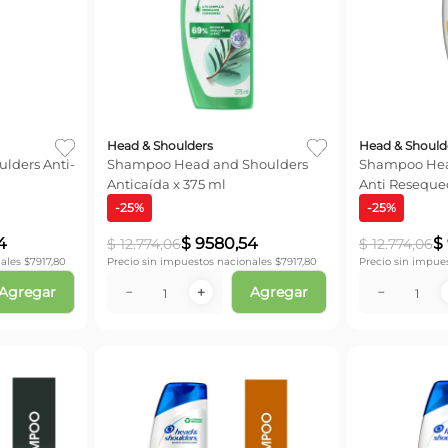
Head & Shoulders
Head & Should
Shampoo Head and Shoulders
Shampoo Hea
Anticaída x 375 ml
Anti Reseque
-
25
%
-
25
%
4
$
9580
,
54
$
$
12
.
774
,
06
$
12
.
774
,
06
ales $
7917,80
Precio sin impuestos nacionales $
7917,80
Precio sin impue
Agregar
Agregar
－
＋
－