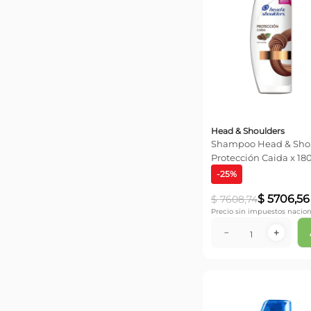
Head & Shoulders
Shampoo Head & Shoulder
Protección Caida x 18
-
25
%
$
5706
,
56
$
7608
,
74
Precio sin impuestos nacion
－
＋