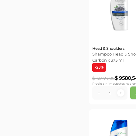
Head & Shoulders
Shampoo Head & Shoulders
Carbón x 375 ml
-
25
%
$
9580
,
5
$
12
.
774
,
06
Precio sin impuestos nacion
－
＋