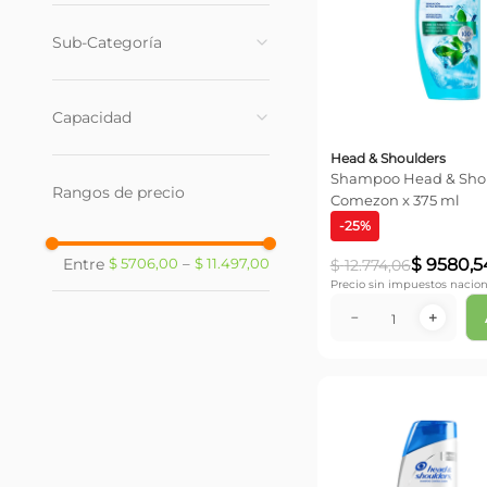
Shampoo
(
22
)
Sub-Categoría
Acondicionador
(
5
)
Tratamientos
(
2
)
Con Caspa
(
19
)
Capacidad
Con Caida
(
3
)
Normal
(
2
)
Head & Shoulders
180 ml
(
12
)
Shampoo Head & Shoulders Anti-
Graso
(
2
)
Rangos de precio
300 ml
(
5
)
Comezon x 375 ml
Debil
(
2
)
-
25
%
375 ml
(
11
)
Seco o Dañado
(
1
)
$
9580
,
5
$ 5706,00
–
$ 11.497,00
$
12
.
774
,
06
Precio sin impuestos nacion
－
＋