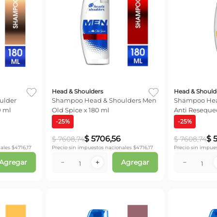
Head & Shoulders
Head & Should
Shampoo Head & Shoulders Men
Shampoo Hea
0 ml
Old Spice x 180 ml
Anti Reseque
-
25
%
-
25
%
$
5706
,
56
$
$
7608
,
74
$
7608
,
74
ales $
4716,17
Precio sin impuestos nacionales $
4716,17
Precio sin impue
Agregar
Agregar
－
＋
－