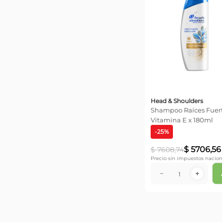
Head & Shoulders
Shampoo Raíces Fuer
Vitamina E x 180ml
-
25
%
$
5706
,
56
$
7608
,
74
Precio sin impuestos nacion
－
＋