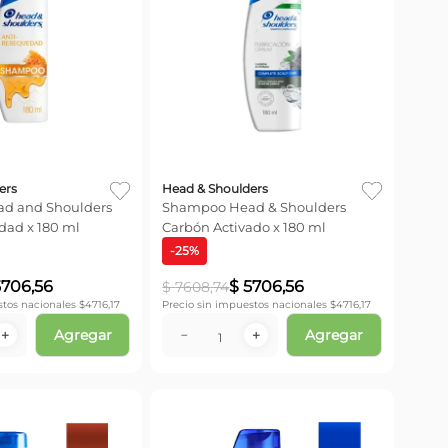
ers
Head & Shoulders
d and Shoulders
Shampoo Head & Shoulders
dad x 180 ml
Carbón Activado x 180 ml
-
25
%
5706
,
56
$
5706
,
56
$
7608
,
74
stos nacionales $
4716,17
Precio sin impuestos nacionales $
4716,17
Agregar
Agregar
＋
－
＋