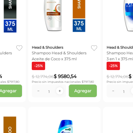
Head & Shoulders
Head & Should
Shampoo Head & Shoulders
Shampoo Head & Should
Aceite de Coco x 375 ml
3 en 1 x 375 m
-
25
%
-
25
%
4
$
9580
,
54
$
$
12
.
774
,
06
$
12
.
774
,
06
ales $
7917,80
Precio sin impuestos nacionales $
7917,80
Precio sin impue
Agregar
Agregar
－
＋
－