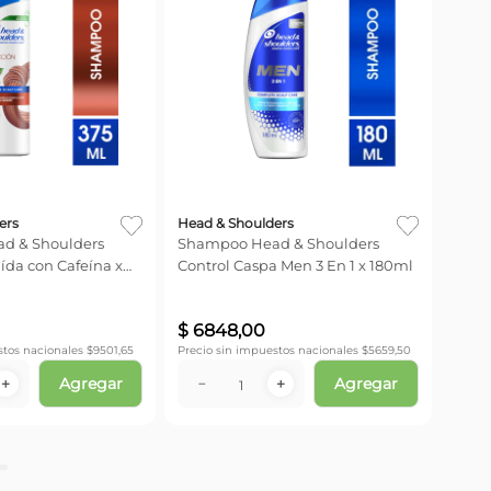
ers
Head & Shoulders
ulders
Shampoo Head & Shoulders
ída con Cafeína x
Control Caspa Men 3 En 1 x 180ml
$
6848
,
00
stos nacionales $
9501,65
Precio sin impuestos nacionales $
5659,50
Agregar
Agregar
＋
－
＋