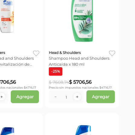
ers
Head & Shoulders
d and Shoulders
Shampoo Head and Shoulders
vitalización de
Anticaída x 180 ml
l
-
25
%
5706
,
56
$
5706
,
56
$
7608
,
74
stos nacionales $
4716,17
Precio sin impuestos nacionales $
4716,17
Agregar
Agregar
＋
－
＋