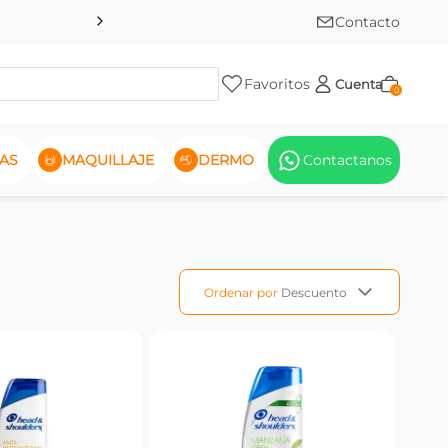
Contacto
Favoritos
Cuenta
0
AS
MAQUILLAJE
DERMO
Contactanos
Ordenar por
Descuento