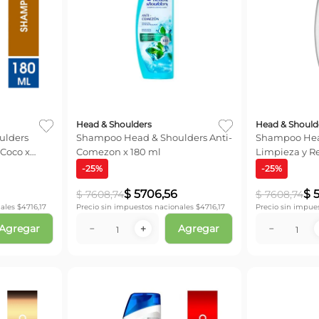
Head & Shoulders
Head & Should
Shampoo Head & Shoulders Anti-
Shampoo Hea
 Coco x
Comezon x 180 ml
Limpieza y Re
Argan x 180 m
-
25
%
-
25
%
$
5706
,
56
$
$
7608
,
74
$
7608
,
74
ales $
4716,17
Precio sin impuestos nacionales $
4716,17
Precio sin impue
Agregar
Agregar
－
＋
－