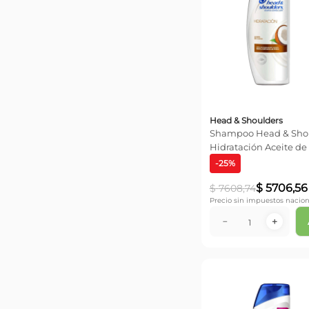
Head & Shoulders
Shampoo Head & Shoulders
Hidratación Aceite de
180ml
-
25
%
$
5706
,
56
$
7608
,
74
Precio sin impuestos nacion
－
＋