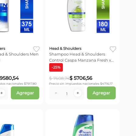
ers
Head & Shoulders
ers Men
Shampoo Head & Shoulders
l
Control Caspa Manzana Fresh x
180ml
-
25
%
9580
,
54
$
5706
,
56
$
7608
,
74
stos nacionales $
7917,80
Precio sin impuestos nacionales $
4716,17
Agregar
Agregar
＋
－
＋