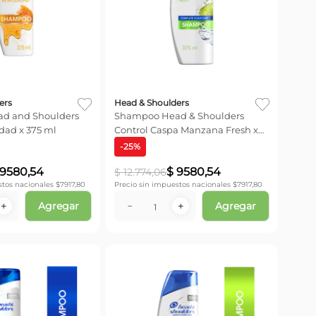
ers
Head & Shoulders
d and Shoulders
Shampoo Head & Shoulders
dad x 375 ml
Control Caspa Manzana Fresh x
375 ml
-
25
%
9580
,
54
$
9580
,
54
$
12
.
774
,
06
stos nacionales $
7917,80
Precio sin impuestos nacionales $
7917,80
Agregar
Agregar
＋
－
＋