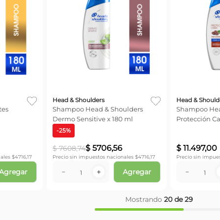
Head & Shoulders
Head & Should
tes
Shampoo Head & Shoulders
Shampoo Head & Sho
Dermo Sensitive x 180 ml
Protección Ca
375ml
-
25
%
$
5706
,
56
$
11
.
497
,
00
$
7608
,
74
ales $
4716,17
Precio sin impuestos nacionales $
4716,17
Precio sin impue
Agregar
Agregar
－
＋
－
Mostrando
20 de 29