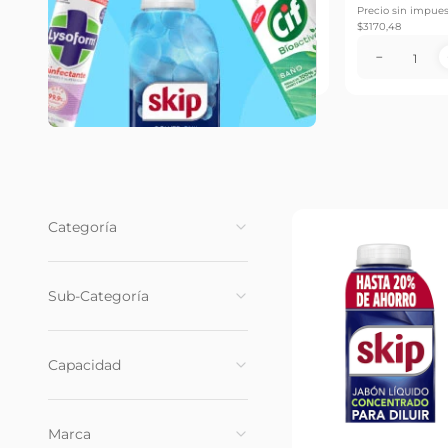
Precio sin impuestos nacionales
Precio sin impuestos
$
3170,48
$
3170,48
Agregar
－
＋
－
＋
Categoría
Limpieza
(
102
)
Sub-Categoría
Insecticidas
(
18
)
Ropa
(
55
)
Capacidad
Cocina
(
29
)
Baño
(
18
)
270 ml
(
5
)
Marca
260 gr
(
2
)