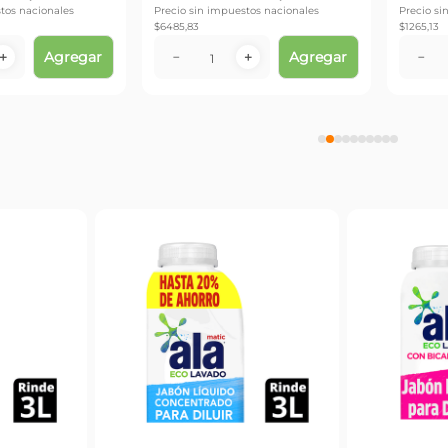
 nacionales
Precio sin impuestos nacionales
Precio sin i
$
6485,83
$
1265,13
Agregar
Agregar
－
＋
－