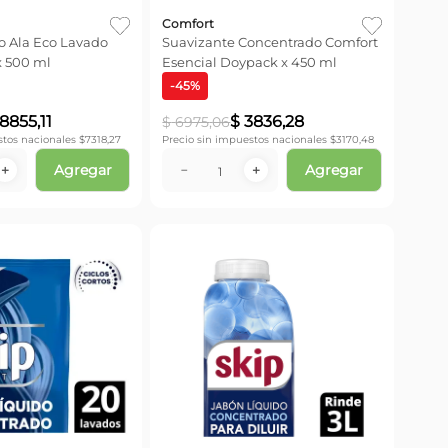
Comfort
o Ala Eco Lavado
Suavizante Concentrado Comfort
x 500 ml
Esencial Doypack x 450 ml
-
45
%
8855
,
11
$
3836
,
28
$
6975
,
06
stos nacionales $
7318,27
Precio sin impuestos nacionales $
3170,48
Agregar
Agregar
＋
－
＋