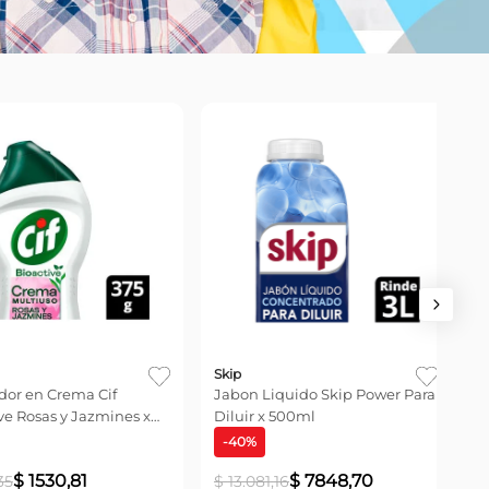
Skip
Cif
 en Crema Cif
Jabon Liquido Skip Power Para
Lim
 Rosas y Jazmines x
Diluir x 500ml
Bio
-
40
%
-
4
$
1530
,
81
$
7848
,
70
$
13
.
081
,
16
$
2