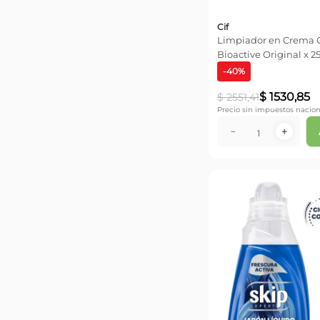
Cif
Limpiador en Crema C
Bioactive Original x 2
-
40
%
$
1530
,
85
$
2551
,
41
Precio sin impuestos nacion
－
＋