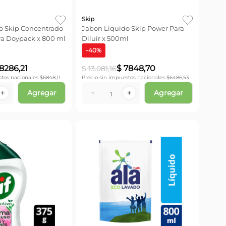
Skip
o Skip Concentrado
Jabon Liquido Skip Power Para
va Doypack x 800 ml
Diluir x 500ml
-
40
%
8286
,
21
$
7848
,
70
$
13
.
081
,
16
stos nacionales $
6848,11
Precio sin impuestos nacionales $
6486,53
Agregar
Agregar
＋
－
＋