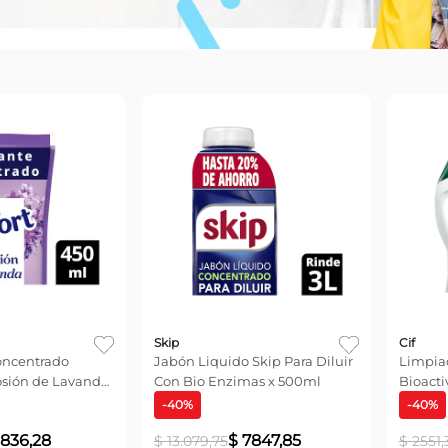
Skip
Cif
centrado
Jabón Liquido Skip Para Diluir
Limpiador
ón de Lavanda
Con Bio Enzimas x 500ml
Bioactive
375 ml
-
40
%
-
40
%
36
,
28
$
7847
,
85
$
13
.
079
,
75
$
2551
,
35