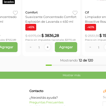
Comfort
Cif
oncentrado
Suavizante Concentrado Comfort
Limpiador en
 ml
Explosión de Lavanda x 450 ml
Bioactive Ros
ml
-
45
%
-
40
%
0
$
3836
,
28
$
1
$
6975
,
06
$
2551
,
35
ales $
7552,89
Precio sin impuestos nacionales $
3170,48
Precio sin impue
Agregar
Agregar
－
＋
－
Mostrando
12 de 120
Mostrar más
Contacto
¿
S
¿Necesitás ayuda?
Preguntas Frecuentes