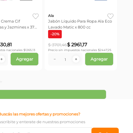
Ala
 Crema Cif
Jabón Líquido Para Ropa Ala Eco
as y Jazmines x 375
Lavado Matic x 800 cc
-
20
%
530
,
81
$
2961
,
17
$
3701
,
46
stos nacionales $
1265,13
Precio sin impuestos nacionales $
2447,25
Agregar
Agregar
＋
－
＋
Buscás las mejores ofertas y promociones?
uscribite y enterate de nuestras promociones