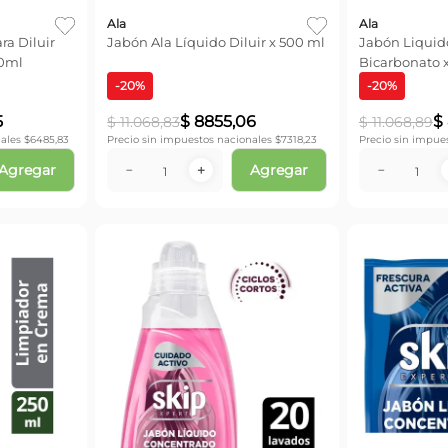
Ala
Ala
ra Diluir
Jabón Ala Líquido Diluir x 500 ml
Jabón Liquid
00ml
Bicarbonato 
-
20
%
-
20
%
5
$
8855
,
06
$
$
11
.
068
,
83
$
11
.
068
,
89
ales $
6485,83
Precio sin impuestos nacionales $
7318,23
Precio sin impue
Agregar
Agregar
－
＋
－