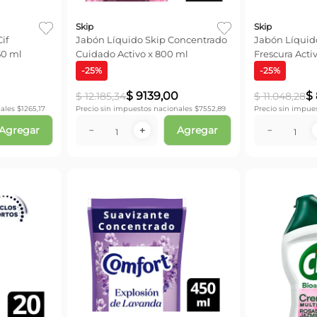
Skip
Skip
if
Jabón Líquido Skip Concentrado
Jabón Líquid
50 ml
Cuidado Activo x 800 ml
Frescura Acti
-
25
%
-
25
%
$
9139
,
00
$
$
12
.
185
,
34
$
11
.
048
,
28
ales $
1265,17
Precio sin impuestos nacionales $
7552,89
Precio sin impue
Agregar
Agregar
－
＋
－