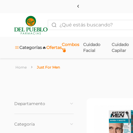
¿Qué estás buscando?
Combos
Cuidado
Cuidado
🔥
Categorías
Ofertas
💣
Facial
Capilar
Just For Men
Departamento
Cuidado Capilar
(
1
)
Categoría