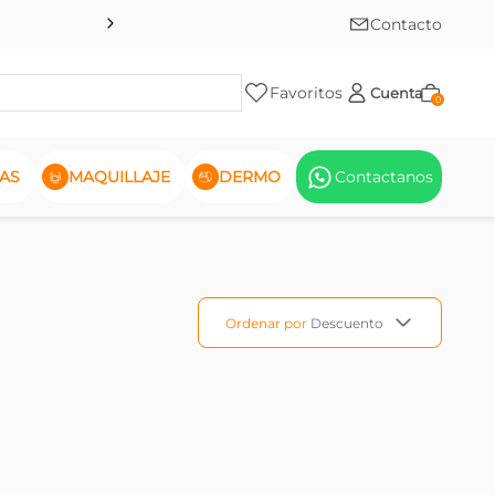
Contacto
Favoritos
Cuenta
0
AS
MAQUILLAJE
DERMO
Contactanos
Ordenar por
Descuento