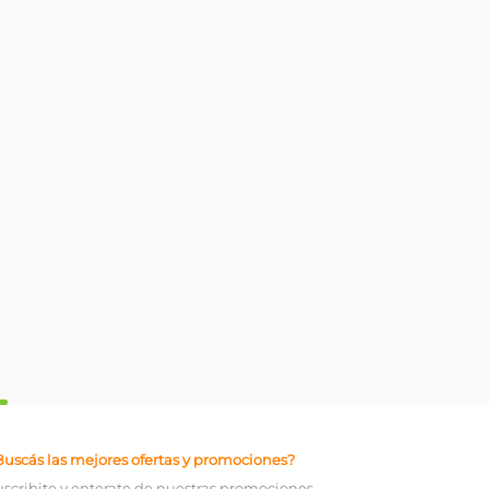
Buscás las mejores ofertas y promociones?
uscribite y enterate de nuestras promociones