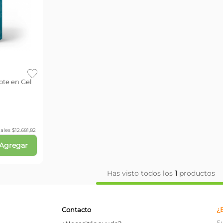
ote en Gel
ales $
12.681,82
Agregar
Has visto todos los
1
productos
Contacto
¿
S