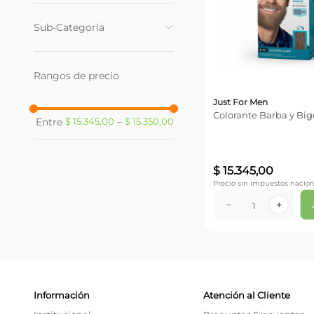
Coloracion
(
1
)
Sub-Categoría
Tinturas
(
1
)
Rangos de precio
Just For Men
Colorante Barba y Big
$ 15.345,00
–
$ 15.350,00
$
15
.
345
,
00
Precio sin impuestos nacion
－
＋
Información
Atención al Cliente