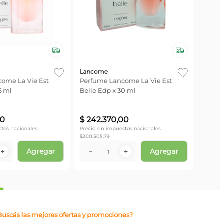
Lancome
ome La Vie Est
Perfume Lancome La Vie Est
5 ml
Belle Edp x 30 ml
0
$
242
.
370
,
00
stos nacionales
Precio sin impuestos nacionales
$
200.305,79
Agregar
Agregar
＋
－
＋
Buscás las mejores ofertas y promociones?