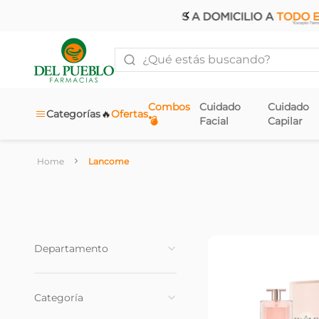
¿Qué estás buscando?
Combos
Cuidado
Cuidado
🔥
Categorías
Ofertas
💣
Facial
Capilar
Lancome
Departamento
Fragancias
(
4
)
Categoría