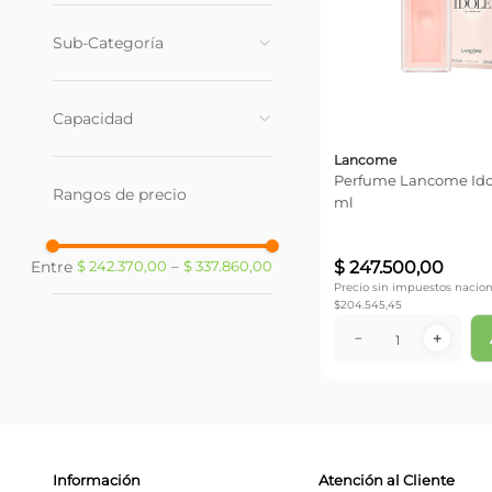
Importados
(
4
)
Sub-Categoría
Mujer
(
4
)
Capacidad
Lancome
100 ml
(
1
)
Perfume Lancome Idol
Rangos de precio
30 ml
(
1
)
ml
75 ml
(
2
)
$
247
.
500
,
00
$ 242.370,00
–
$ 337.860,00
Precio sin impuestos nacion
$
204.545,45
－
＋
Información
Atención al Cliente