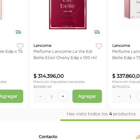
Lancome
Lancome
e Edp x 75
Perfume Lancome La Vie Est
Perfume Lanc
Belle Elixir Cherry Edp x 100 ml
Belle Edp x 7
$
314
.
396
,
00
$
337
.
860
,
0
ales
Precio sin impuestos nacionales
Precio sin impue
$
259.831,40
$
279.223,14
Agregar
Agregar
－
＋
－
Has visto todos los
4
productos
Contacto
¿