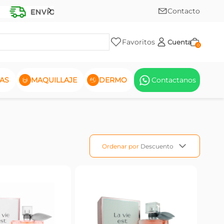
Contacto
Favoritos
Cuenta
0
AS
MAQUILLAJE
DERMO
Contactanos
Ordenar por
Descuento