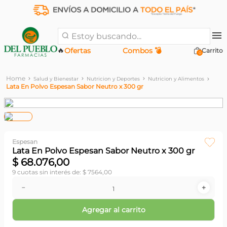
Estoy buscando...
🔥
Ofertas
Combos 💣
0
Salud y Bienestar
Nutricion y Deportes
Nutricion y Alimentos
Lata En Polvo Espesan Sabor Neutro x 300 gr
Espesan
Lata En Polvo Espesan Sabor Neutro x 300 gr
$
68
.
076
,
00
9
cuotas sin interés de:
$
7564
,
00
－
＋
Agregar al carrito