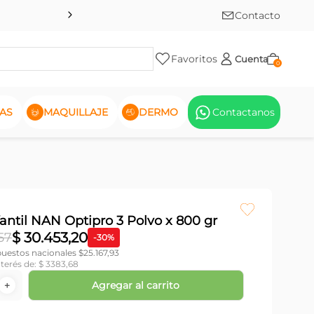
Contacto
Favoritos
Cuenta
0
AS
MAQUILLAJE
DERMO
Contactanos
antil NAN Optipro 3 Polvo x 800 gr
$
30
.
453
,
20
57
-
30
%
puestos nacionales $
25.167,93
nterés de:
$
3383
,
68
Agregar al carrito
＋