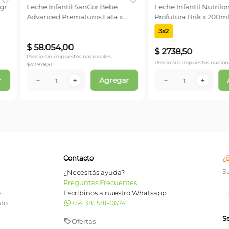
onales
Precio sin impuestos nacionales
Precio sin impu
$
95.399,17
$
76.647,93
Agregar
Agregar
－
＋
－
Contacto
¿
S
¿Necesitás ayuda?
Preguntas Frecuentes
s
Escribinos a nuestro Whatsapp
nto
+54 381 581-0674
S
Ofertas