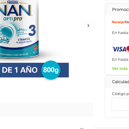
Promoci
En hast
En hast
Ver más 
Código p