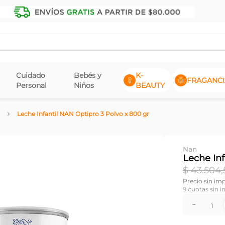
Cuidado
Bebés y
K-
FRAGANCI
Personal
Niños
BEAUTY
Leche Infantil NAN Optipro 3 Polvo x 800 gr
Nan
Leche Inf
$
43
.
504
,
Precio sin im
9
cuotas sin i
－