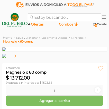
Estoy buscando...
🔥
Ofertas
Combos 💣
0
Salud y Bienestar
Suplemento Dietario
Minerales
Magnesio x 60 comp
Lafarmen
Magnesio x 60 comp
$
13
.
712
,
00
9
cuotas sin interés de:
$
1523
,
55
－
＋
Agregar al carrito