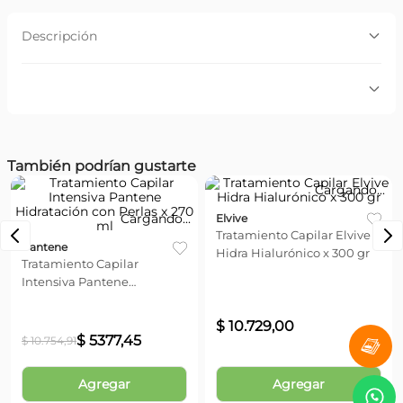
Descripción
Descripción:
Es un tratamiento específico que repara en forma
intensiva a los cabellos dañados, secos o tratados
0 Calificación promedio
químicamente. Su fórmula, rica en ingredientes
biológicamente activos, ejerce una acción nutritiva de
efecto prolongado que confiere beneficios múltiples:
También podrían gustarte
fuerza, resistencia y elasticidad.
Por favor, inicia sesión para escribir un comentario.
Más reciente
Todos
No hay comentarios.
Pantene
Elvive
Tratamiento Capilar
Tratamiento Capilar Elvive