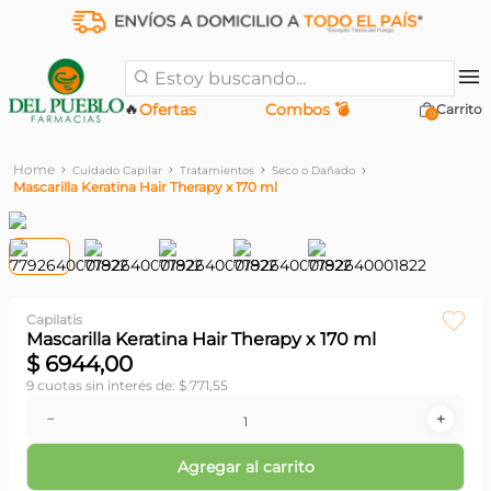
Estoy buscando...
🔥
Ofertas
Combos 💣
0
Cuidado Capilar
Tratamientos
Seco o Dañado
Mascarilla Keratina Hair Therapy x 170 ml
Capilatis
Mascarilla Keratina Hair Therapy x 170 ml
$
6944
,
00
9
cuotas sin interés de:
$
771
,
55
－
＋
Agregar al carrito