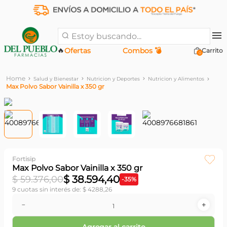
Estoy buscando...
🔥
Ofertas
Combos 💣
0
Salud y Bienestar
Nutricion y Deportes
Nutricion y Alimentos
Max Polvo Sabor Vainilla x 350 gr
Fortisip
Max Polvo Sabor Vainilla x 350 gr
$
38
.
594
,
40
$
59
.
376
,
00
-
35
%
9
cuotas sin interés de:
$
4288
,
26
－
＋