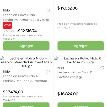
$
17
.
032
,
00
Nido
Leche en Polvo Nido
Fortigrow Inmunidad x 750 gr
Precio sin impuestos nacionales
-
20
%
$
14.076,03
$
12
.
516
,
74
$
15
.
645
,
93
Precio sin impuestos nacionales
$
10.344,41
Agregar
Agregar
Nido
Nido
Leche en Polvo Nido 0
Leche en Polvo Nido 4
Lactosa x 750 gr
Prebio3 Realidad Aumentada
x 800 gr
$
17
.
474
,
00
$
16
.
824
,
00
Precio sin impuestos nacionales
$
14.441,32