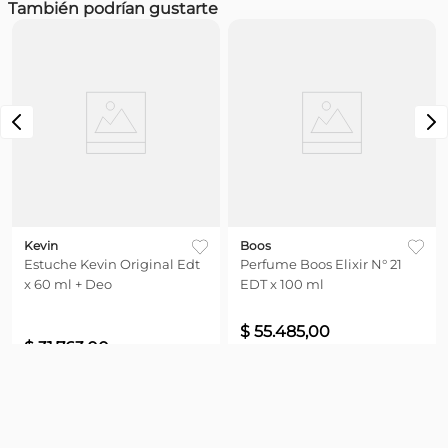
También podrían gustarte
confort de lo cítrico y verde.
Más reciente
Todos
Kevin
Boos
Estuche Kevin Original Edt
Perfume Boos Elixir N° 21
x 60 ml + Deo
EDT x 100 ml
$
55
.
485
,
00
$
31
.
763
,
00
Precio sin impuestos nacionales
$
45.855,37
Agregar
Agregar