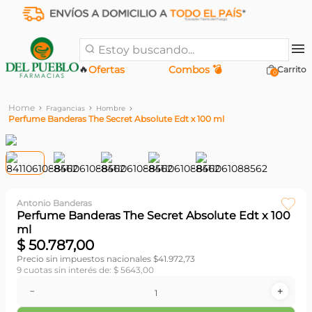
Estoy buscando...
🔥
Ofertas
Combos 💣
0
Fragancias
Hombre
Perfume Banderas The Secret Absolute Edt x 100 ml
Antonio Banderas
Perfume Banderas The Secret Absolute Edt x 100
ml
$
50
.
787
,
00
Precio sin impuestos nacionales $
41.972,73
9
cuotas sin interés de:
$
5643
,
00
－
＋