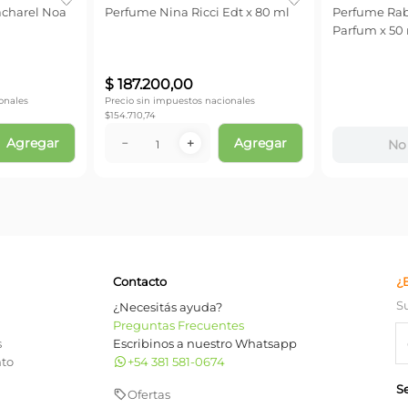
Ange Ou
p x 100 ml
No disponible
No 
ible
Contacto
¿
S
¿Necesitás ayuda?
Preguntas Frecuentes
s
Escribinos a nuestro Whatsapp
nto
+54 381 581-0674
S
Ofertas