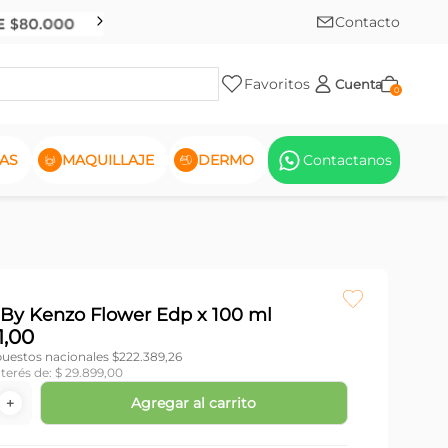
Contacto
Favoritos
Cuenta
0
AS
MAQUILLAJE
DERMO
Contactanos
By Kenzo Flower Edp x 100 ml
1
,
00
puestos nacionales $
222.389,26
nterés de:
$
29
.
899
,
00
Agregar al carrito
＋