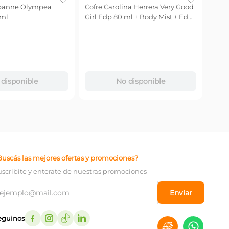
Perf
Edp 
$
2
Precio
$
230.
－
disponible
No disponible
Buscás las mejores ofertas y promociones?
uscribite y enterate de nuestras promociones
Enviar
eguinos