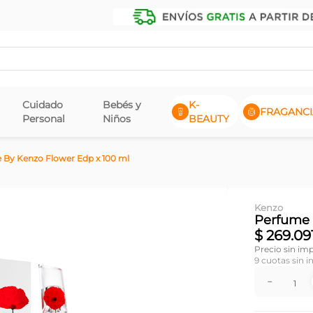
Cuidado
Bebés y
K-
FRAGANCI
Personal
Niños
BEAUTY
 By Kenzo Flower Edp x 100 ml
Kenzo
Perfume 
$
269
.
09
Precio sin im
9
cuotas sin i
－