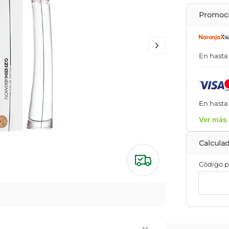
Promoci
En hast
En hast
Ver más 
Código p