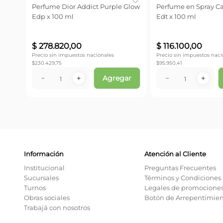
 Good
Perfume Carolina Herrera Good
Perfume Givenchy 
 Edp
Girl Edp x 30 ml
Démon Le Secret Ed
No disponible
No dispon
Información
Atención al Cliente
Institucional
Preguntas Frecuentes
Sucursales
Términos y Condiciones
Turnos
Legales de promocione
Obras sociales
Botón de Arrepentimie
Trabajá con nosotros