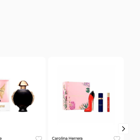
e
Givenchy
banne Fame Edp x
Perfume Givenchy Organza Edp
x 100 ml
Dior