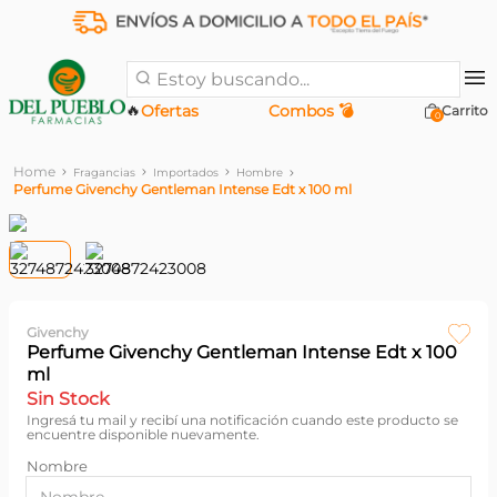
Estoy buscando...
🔥
Ofertas
Combos 💣
0
Fragancias
Importados
Hombre
Perfume Givenchy Gentleman Intense Edt x 100 ml
Givenchy
Perfume Givenchy Gentleman Intense Edt x 100
ml
Sin Stock