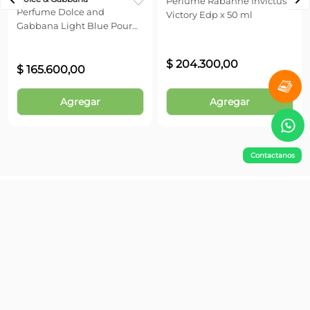
Perfume Rabanne Invictus
Perfume Dolce and
Victory Edp x 50 ml
Gabbana Light Blue Pour
Homme Edt x 50 ml
$
204
.
300
,
00
$
165
.
600
,
00
Agregar
Agregar
Contactanos
¡No te pierdas nada!
Suscribite y obtené un 10% OFF en tu primera compra
Enviar
Información
Atención al Cliente
Contacto