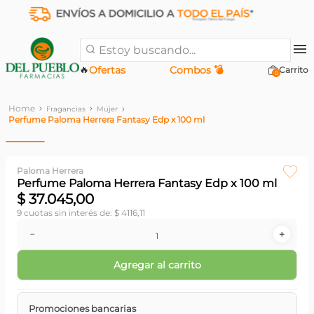
Estoy buscando...
🔥
Ofertas
Combos 💣
0
Fragancias
Mujer
Perfume Paloma Herrera Fantasy Edp x 100 ml
Paloma Herrera
Perfume Paloma Herrera Fantasy Edp x 100 ml
$
37
.
045
,
00
9
cuotas sin interés de:
$
4116
,
11
－
＋
Agregar al carrito
Promociones bancarias