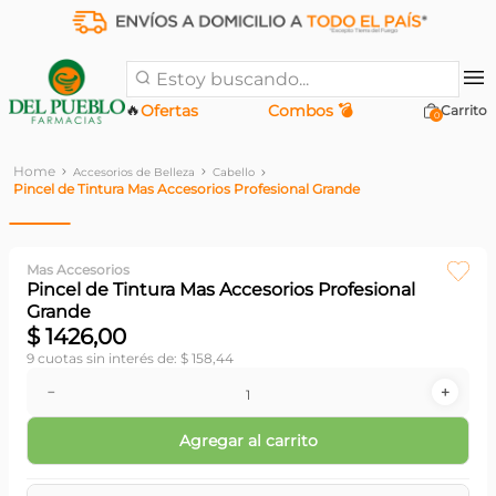
Estoy buscando...
🔥
Ofertas
Combos 💣
0
Accesorios de Belleza
Cabello
Pincel de Tintura Mas Accesorios Profesional Grande
Mas Accesorios
Pincel de Tintura Mas Accesorios Profesional
Grande
$
1426
,
00
9
cuotas sin interés de:
$
158
,
44
－
＋
Agregar al carrito