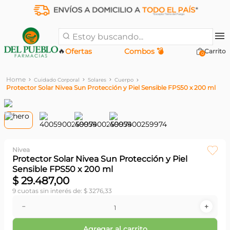
Estoy buscando...
🔥
Ofertas
Combos 💣
0
Cuidado Corporal
Solares
Cuerpo
Protector Solar Nivea Sun Protección y Piel Sensible FPS50 x 200 ml
Nivea
Protector Solar Nivea Sun Protección y Piel
Sensible FPS50 x 200 ml
$
29
.
487
,
00
9
cuotas sin interés de:
$
3276
,
33
－
＋
Agregar al carrito