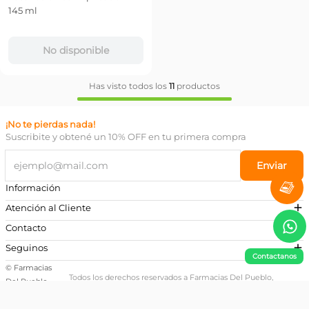
145 ml
No disponible
Has visto todos los
11
productos
¡No te pierdas nada!
Suscribite y obtené un 10% OFF en tu primera compra
Enviar
Información
Atención al Cliente
Contacto
¿Necesitás ayuda?
Seguinos
Contactanos
Preguntas Frecuentes
© Farmacias
Escribinos a nuestro Whatsapp
Todos los derechos reservados a Farmacias Del Pueblo,
Del Pueblo
·
propiedad de Bradel Del Pueblo SRL (CUIT: 33-70241330-9)
+54 381 581-0674
2024