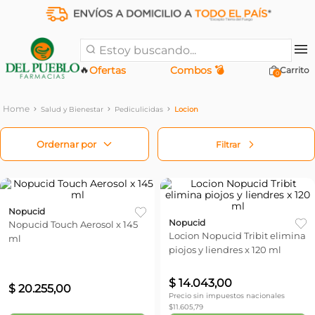
Estoy buscando...
🔥
Ofertas
Combos 💣
0
Salud y Bienestar
Pediculicidas
Locion
Filtrar
Nopucid
Nopucid
Nopucid Touch Aerosol x 145
Locion Nopucid Tribit elimina
ml
piojos y liendres x 120 ml
$
14
.
043
,
00
$
20
.
255
,
00
Precio sin impuestos nacionales
$
11.605,79