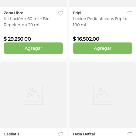
Zona Libre
Fripi
Kit Loción x 60 ml + Bio-
Locion Pediculicidas Fripi x
Repelente x 20 ml
100 ml
$
29
.
250
,
00
$
16
.
502
,
00
Agregar
Agregar
Capilatis
Hexa Defital