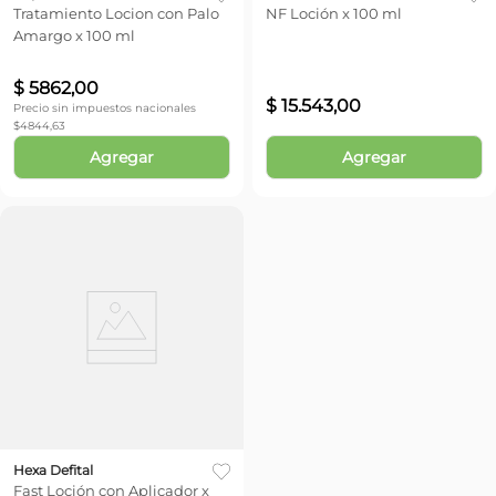
Tratamiento Locion con Palo
NF Loción x 100 ml
Amargo x 100 ml
$
5862
,
00
$
15
.
543
,
00
Precio sin impuestos nacionales
$
4844,63
Agregar
Agregar
Hexa Defital
Fast Loción con Aplicador x