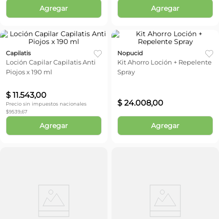
Agregar
Agregar
Capilatis
Nopucid
Loción Capilar Capilatis Anti
Kit Ahorro Loción + Repelente
Piojos x 190 ml
Spray
$
11
.
543
,
00
$
24
.
008
,
00
Precio sin impuestos nacionales
$
9539,67
Agregar
Agregar