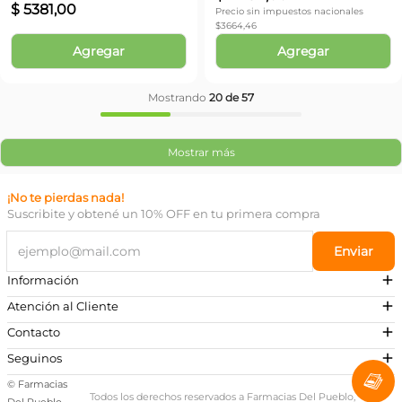
$
5381
,
00
Precio sin impuestos nacionales
$
3664,46
Agregar
Agregar
Mostrando
20 de 57
Mostrar más
¡No te pierdas nada!
Suscribite y obtené un 10% OFF en tu primera compra
Enviar
Información
Atención al Cliente
Contacto
¿Necesitás ayuda?
Seguinos
Preguntas Frecuentes
© Farmacias
Escribinos a nuestro Whatsapp
Todos los derechos reservados a Farmacias Del Pueblo,