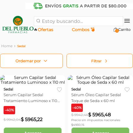
Estoy buscando...
🔥
Ofertas
Combos 💣
0
Sedal
Filtrar
Sedal
Sedal
Serum Capilar Sedal
Sérum Óleo Capilar Sedal
Tratamiento Luminoso x 110
Toque de Seda x 60 ml
ml
-
40
%
-
40
%
$
5965
,
48
$
9942
,
46
$
5965
,
22
$
9942
,
04
Precio sin impuestos nacionales
$
4930,15