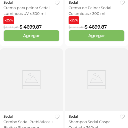
Sedal
Sedal
Crema para peinar Sedal
Crema de Peinar Sedal
Luminous UV x 300 ml
Ceramidas x 300 ml
-
25
%
-
25
%
$
4699
,
87
$
4699
,
87
$
6266
,
49
$
6266
,
49
Agregar
Agregar
Sedal
Sedal
Combo Sedal Prebióticos +
Shampoo Sedal Caspa
Biotina Shampoo +
Control x 340ml