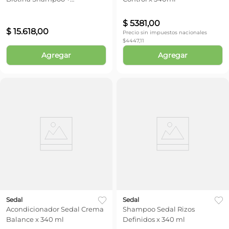
Acondicionador + Máscara
Capilar
$
5381
,
00
$
15
.
618
,
00
Precio sin impuestos nacionales
$
4447,11
Agregar
Agregar
Sedal
Sedal
Acondicionador Sedal Crema
Shampoo Sedal Rizos
Balance x 340 ml
Definidos x 340 ml