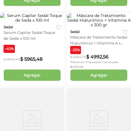
Agregar
Agregar
Sedal
Sedal
Serum Capilar Sedal Toque
Máscara de Tratamiento Sedal
de Seda x 100 ml
Hialurónico + Vitamina A x
-
40
%
300 gr
-
25
%
$
4992
,
56
$
6656
,
75
$
5965
,
48
$
9942
,
46
Precio sin impuestos nacionales
$
4126,08
Agregar
Agregar