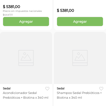
$
5381
,
00
$
5381
,
00
Precio sin impuestos nacionales
$
4447,11
Agregar
Agregar
Sedal
Sedal
Acondicionador Sedal
Shampoo Sedal Prebióticos +
Prebióticos + Biotina x 340 ml
Biotina x 340 ml