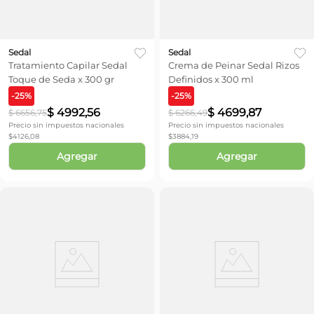
Sedal
Sedal
Tratamiento Capilar Sedal
Crema de Peinar Sedal Rizos
Toque de Seda x 300 gr
Definidos x 300 ml
-
25
%
-
25
%
$
4992
,
56
$
4699
,
87
$
6656
,
75
$
6266
,
49
Precio sin impuestos nacionales
Precio sin impuestos nacionales
$
4126,08
$
3884,19
Agregar
Agregar