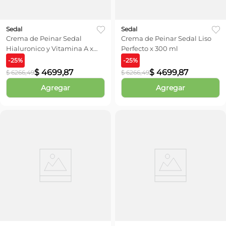
Sedal
Sedal
Crema de Peinar Sedal
Crema de Peinar Sedal Liso
Hialuronico y Vitamina A x
Perfecto x 300 ml
300 ml
-
25
%
-
25
%
$
4699
,
87
$
4699
,
87
$
6266
,
49
$
6266
,
49
Agregar
Agregar