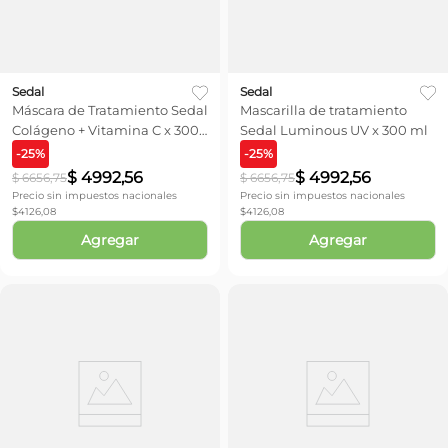
Sedal
Sedal
Máscara de Tratamiento Sedal
Mascarilla de tratamiento
Colágeno + Vitamina C x 300
Sedal Luminous UV x 300 ml
gr
-
25
%
-
25
%
$
4992
,
56
$
4992
,
56
$
6656
,
75
$
6656
,
75
Precio sin impuestos nacionales
Precio sin impuestos nacionales
$
4126,08
$
4126,08
Agregar
Agregar