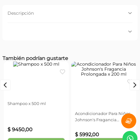
Descripción
Descripción:
Su presentación con un original diseño de Paw Patrol, lo
convierten en un excelente regalo y juguete para las
chicas y chicos. Envase fácilmente recargable.
Por favor, inicia sesión para escribir un comentario.
Beneficios:
También podrían gustarte
Cargando...
Hipoalergénica - Sin lágrimas. Altamente recomendado
para uso diario. No Testeado en animales.
Más reciente
Todos
Cargando...
Petit Amour
Shampoo x 500 ml
Johnsons
Acondicionador Para Niños
Johnson's Fragancia
Prolongada x 200 ml
$
9450
,
00
$
5992
,
00
Agregar
Agregar