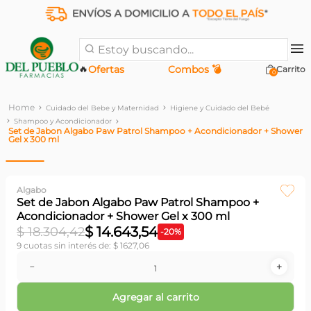
Estoy buscando...
🔥
Ofertas
Combos 💣
0
Cuidado del Bebe y Maternidad
Higiene y Cuidado del Bebé
Shampoo y Acondicionador
Set de Jabon Algabo Paw Patrol Shampoo + Acondicionador + Shower
Gel x 300 ml
Algabo
Set de Jabon Algabo Paw Patrol Shampoo +
Acondicionador + Shower Gel x 300 ml
$
14
.
643
,
54
$
18
.
304
,
42
-
20
%
9
cuotas sin interés de:
$
1627
,
06
－
＋
Agregar al carrito