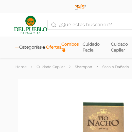
¿Qué estás buscando?
Combos
Cuidado
Cuidado
🔥
Categorías
Ofertas
💣
Facial
Capilar
Cuidado Capilar
Shampoo
Seco o Dañado