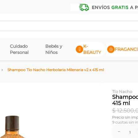
Cuidado
Bebés y
K-
FRAGANCI
Personal
Niños
BEAUTY
Shampoo Tio Nacho Herbolaria Milenaria v2 x 415 ml
Tío Nacho
Shampoo 
415 ml
$
12
.
500
,
Precio sin im
9
cuotas sin i
－