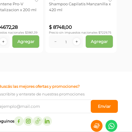
ntene Pro-V
Shampoo Capilatis Manzanilla x
italizacion x 200 ml
420 ml
Precio
4672
,
28
$
8748
,
00
estos nacionales $
3861,39
Precio sin impuestos nacionales $
7229,75
Agregar
Agregar
－
＋
－
＋
Buscás las mejores ofertas y promociones?
uscribite y enterate de nuestras promociones
Enviar
eguinos