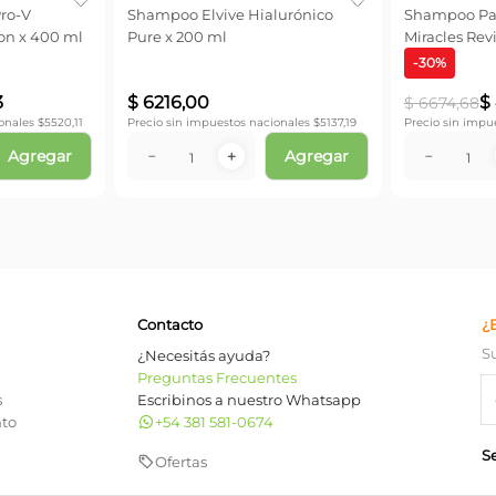
ro-V
Shampoo Elvive Hialurónico
Shampoo Pa
ion x 400 ml
Pure x 200 ml
Miracles Rev
-
30
%
3
$
6216
,
00
$
$
6674
,
68
onales $
5520,11
Precio sin impuestos nacionales $
5137,19
Precio sin impu
Agregar
Agregar
－
＋
－
Contacto
¿
S
¿Necesitás ayuda?
Preguntas Frecuentes
s
Escribinos a nuestro Whatsapp
nto
+54 381 581-0674
S
Ofertas