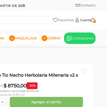
Contacto
Favoritos
Cuenta
0
AS
MAQUILLAJE
DERMO
Contactanos
Tio Nacho Herbolaria Milenaria v2 x
$
8750
,
00
00
-
30
%
puestos nacionales $
7231,40
nterés de:
$
972
,
22
Agregar al carrito
＋