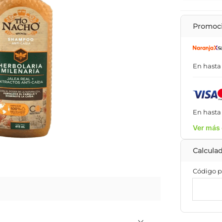
Promoci
En hast
En hast
Ver más 
Código p