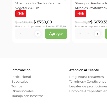
Shampoo Tío Nacho Keratina
Shampoo Pantene P
Vegetal x 415 ml
Miracles Revitalizac
-
30
%
-
40
%
$
8750
,
00
$
6679
,
3
$
12
.
500
,
00
$
11
.
132
,
21
Precio sin impuestos nacionales $
7231,40
Precio sin impuestos naci
Agregar
－
＋
－
＋
Información
Atención al Cliente
Institucional
Preguntas Frecuentes
Sucursales
Términos y Condiciones
Turnos
Legales de promocione
Obras sociales
Botón de Arrepentimie
Trabajá con nosotros