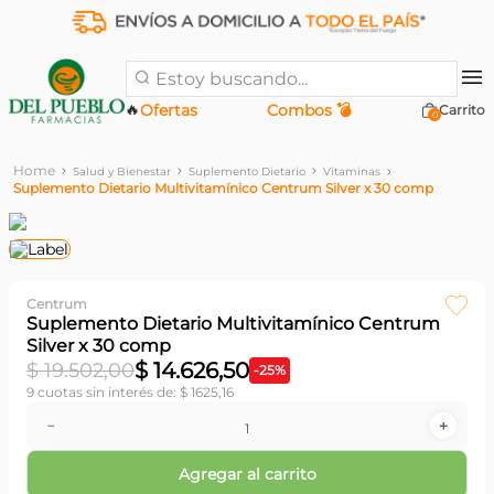
Estoy buscando...
🔥
Ofertas
Combos 💣
0
Salud y Bienestar
Suplemento Dietario
Vitaminas
Suplemento Dietario Multivitamínico Centrum Silver x 30 comp
Centrum
Suplemento Dietario Multivitamínico Centrum
Silver x 30 comp
$
14
.
626
,
50
$
19
.
502
,
00
-
25
%
9
cuotas sin interés de:
$
1625
,
16
－
＋
Agregar al carrito