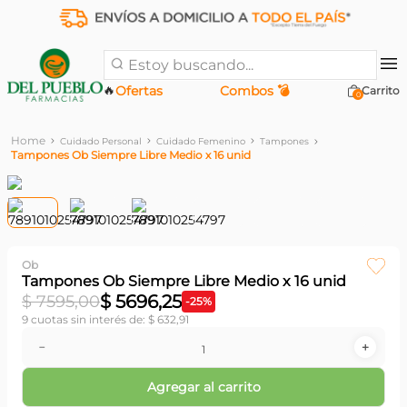
Estoy buscando...
🔥
Ofertas
Combos 💣
0
Cuidado Personal
Cuidado Femenino
Tampones
Tampones Ob Siempre Libre Medio x 16 unid
Ob
Tampones Ob Siempre Libre Medio x 16 unid
$
5696
,
25
$
7595
,
00
-
25
%
9
cuotas sin interés de:
$
632
,
91
－
＋
Agregar al carrito