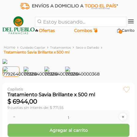
Estoy buscando...
🔥
Ofertas
Combos 💣
0
Cuidado Capilar
Tratamientos
Seco o Dañado
Tratamiento Savia Brillante x 500 ml
Capilatis
Tratamiento Savia Brillante x 500 ml
$
6944
,
00
9
cuotas sin interés de:
$
771
,
55
－
＋
Agregar al carrito