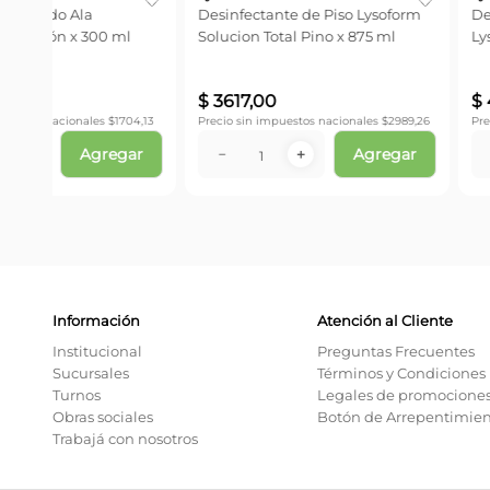
Desinfectante de Piso Lysoform
Desinfectante En Ae
l
Solucion Total Pino x 875 ml
Lysoform Fragancia C
ml
$
3617
,
00
$
4644
,
00
04,13
Precio sin impuestos nacionales $
2989,26
Precio sin impuestos naci
ar
Agregar
－
＋
－
＋
Información
Atención al Cliente
Institucional
Preguntas Frecuentes
Sucursales
Términos y Condiciones
Turnos
Legales de promocione
Obras sociales
Botón de Arrepentimie
Trabajá con nosotros