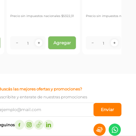
es en Aerosol Blem
Detergente Cif Bio Active Limon
Limp
0 ml
x 450 ml
450 
$
3385
,
00
$
2
estos nacionales $
5322,31
Precio sin impuestos nacionales $
2797,52
Precio
Agregar
Agregar
＋
－
＋
－
Buscás las mejores ofertas y promociones?
uscribite y enterate de nuestras promociones
Enviar
eguinos