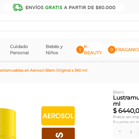
Cuidado
Bebés y
K-
FRAGANCI
Personal
Niños
BEAUTY
stramuebles en Aerosol Blem Original x 360 ml
Blem
Lustramu
ml
$
6440
,
Precio sin im
9
cuotas sin i
－