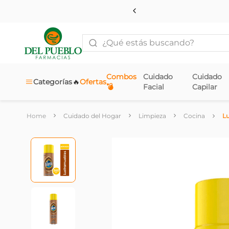
¿Qué estás buscando?
Combos
Cuidado
Cuidado
🔥
Categorías
Ofertas
💣
Facial
Capilar
Cuidado del Hogar
Limpieza
Cocina
Lu