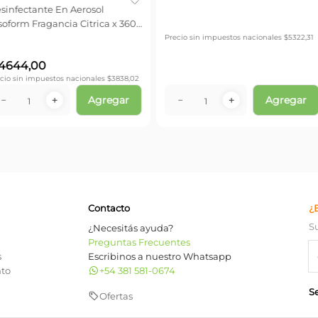
rosol
Lustramuebles en Aerosol Blem
Lustramuebl
itrica x 360
Original x 360 ml
lavanda x 36
$
6440
,
00
$
6440
,
00
onales $
3838,02
Precio sin impuestos nacionales $
5322,31
Precio sin impu
Agregar
Agregar
－
＋
－
Contacto
¿
S
¿Necesitás ayuda?
Preguntas Frecuentes
s
Escribinos a nuestro Whatsapp
nto
+54 381 581-0674
S
Ofertas