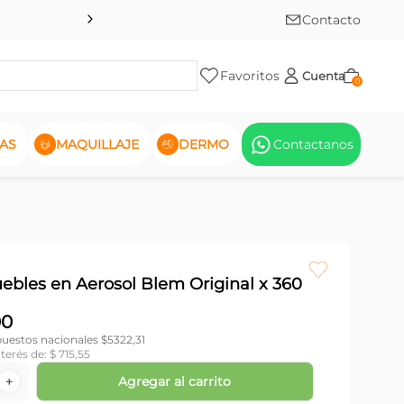
Contacto
Favoritos
Cuenta
0
AS
MAQUILLAJE
DERMO
Contactanos
ebles en Aerosol Blem Original x 360
00
puestos nacionales $
5322,31
nterés de:
$
715
,
55
Agregar al carrito
＋