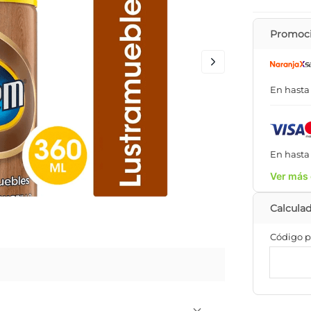
Promoci
En hast
En hast
Ver más 
Código p