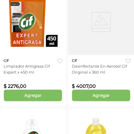
Cif
Cif
Limpiador Antigrasa Cif
Desinfectante En Aerosol Cif
Expert x 450 ml
Original x 360 ml
$
2276
,
00
$
4007
,
00
Agregar
Agregar