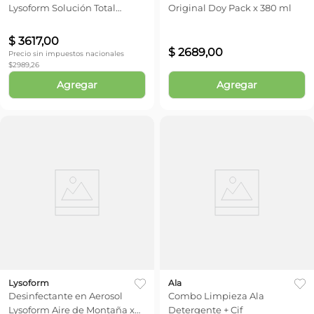
Lysoform Solución Total
Original Doy Pack x 380 ml
Lavanda x 875 ml
$
3617
,
00
$
2689
,
00
Precio sin impuestos nacionales
$
2989,26
Agregar
Agregar
Lysoform
Ala
Desinfectante en Aerosol
Combo Limpieza Ala
Lysoform Aire de Montaña x
Detergente + Cif