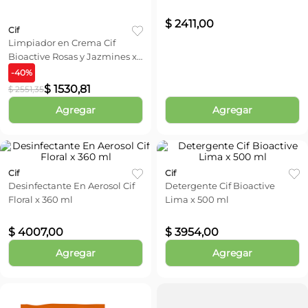
$
2411
,
00
Cif
Limpiador en Crema Cif
Bioactive Rosas y Jazmines x
375 ml
-
40
%
$
1530
,
81
$
2551
,
35
Agregar
Agregar
Cif
Cif
Desinfectante En Aerosol Cif
Detergente Cif Bioactive
Floral x 360 ml
Lima x 500 ml
$
4007
,
00
$
3954
,
00
Agregar
Agregar