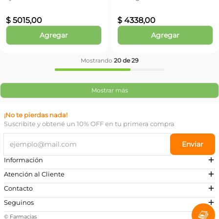
360 ml
$
5015
,
00
$
4338
,
00
Agregar
Agregar
Mostrando
20 de 29
Mostrar más
¡No te pierdas nada!
Suscribite y obtené un 10% OFF en tu primera compra
Enviar
Información
Atención al Cliente
Contacto
¿Necesitás ayuda?
Seguinos
Preguntas Frecuentes
© Farmacias