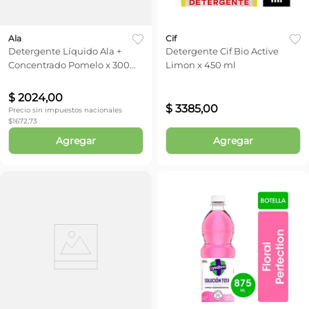
Ala
Cif
Detergente Líquido Ala +
Detergente Cif Bio Active
Concentrado Pomelo x 300
Limon x 450 ml
ml
$
2024
,
00
$
3385
,
00
Precio sin impuestos nacionales
$
1672,73
Agregar
Agregar