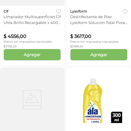
Cif
Lysoform
Limpiador Multisuperficies Cif
Desinfectante de Piso
Ultra Brillo Recargable x 400
Lysoform Solucion Total Floral
ml
x 875 ml
$
4556
,
00
$
3617
,
00
Precio sin impuestos nacionales
Precio sin impuestos nacionales
$
3765,29
$
2989,26
Agregar
Agregar