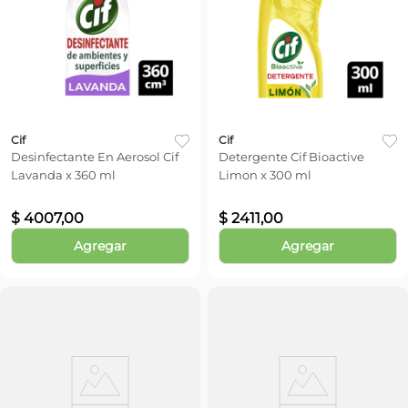
Cif
Cif
Desinfectante En Aerosol Cif
Detergente Cif Bioactive
Lavanda x 360 ml
Limon x 300 ml
$
4007
,
00
$
2411
,
00
Agregar
Agregar