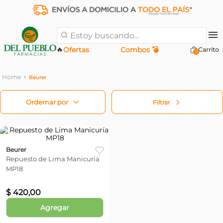
Estoy buscando...
🔥
Ofertas
Combos 💣
0
Beurer
Filtrar
Beurer
Repuesto de Lima Manicuría
MP18
$
420
,
00
Agregar