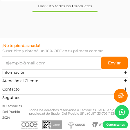
Has visto todos los
1
productos
¡No te pierdas nada!
Suscribite y obtené un 10% OFF en tu primera compra
Enviar
Información
Atención al Cliente
Contacto
¿Necesitás ayuda?
Seguinos
Preguntas Frecuentes
© Farmacias
Escribinos a nuestro Whatsapp
Todos los derechos reservados a Farmacias Del Pueblo,
Del Pueblo
·
propiedad de Bradel Del Pueblo SRL (CUIT: 33-70241330-9)
+54 381 581-0674
2024
Contactanos