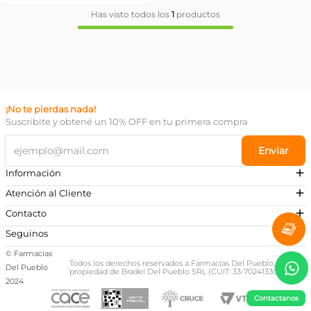
Has visto todos los
1
productos
¡No te pierdas nada!
Suscribite y obtené un 10% OFF en tu primera compra
Enviar
Información
Atención al Cliente
Contacto
¿Necesitás ayuda?
Seguinos
Preguntas Frecuentes
© Farmacias
Escribinos a nuestro Whatsapp
Todos los derechos reservados a Farmacias Del Pueblo,
Del Pueblo
·
propiedad de Bradel Del Pueblo SRL (CUIT: 33-70241330-9)
+54 381 581-0674
2024
Contactanos