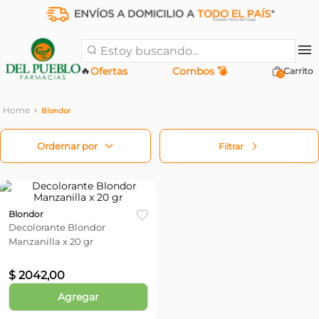
Estoy buscando...
🔥
Ofertas
Combos 💣
0
Blondor
Filtrar
Blondor
Decolorante Blondor
Manzanilla x 20 gr
$
2042
,
00
Agregar