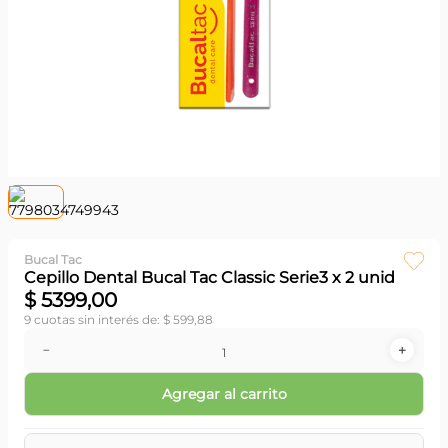
Bucal Tac
Cepillo Dental Bucal Tac Classic Serie3 x 2 unid
$
5399
,
00
9
cuotas sin interés de:
$
599
,
88
－
＋
Agregar al carrito