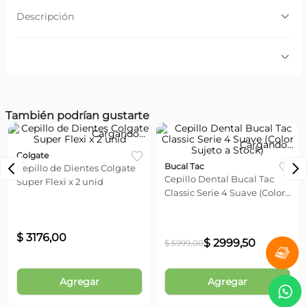
Descripción
Descripción:
Un cepillo que presenta 4 filamentos tynex de dureza
suave que permite eliminar posibles problemas bucales
facilitando la higiene en profundidad.Su cabezal es
modulable permitiendo ajustarse a cada rincón de la
Por favor, inicia sesión para escribir un comentario.
boca.
También podrían gustarte
Más reciente
Todos
Colgate
Bucal Tac
Cepillo de Dientes Colgate
Cepillo Dental Bucal Tac
Super Flexi x 2 unid
Classic Serie 4 Suave (Color