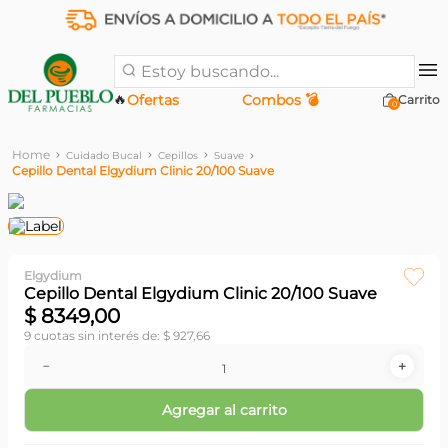
Estoy buscando...
🔥
Ofertas
Combos 💣
0
Cuidado Bucal
Cepillos
Suave
Cepillo Dental Elgydium Clinic 20/100 Suave
Elgydium
Cepillo Dental Elgydium Clinic 20/100 Suave
$
8349
,
00
9
cuotas sin interés de:
$
927
,
66
－
＋
Agregar al carrito