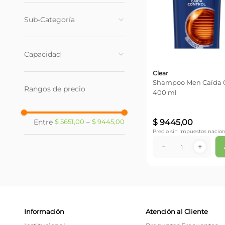
Shampoo
(
3
)
Sub-Categoría
Con Caspa
(
2
)
Capacidad
Con Caida
(
1
)
Clear
200 ml
(
2
)
Shampoo Men Caída C
Rangos de precio
400 ml
(
1
)
400 ml
$
9445
,
00
$ 5651,00
–
$ 9445,00
Precio sin impuestos nacion
－
＋
Información
Atención al Cliente