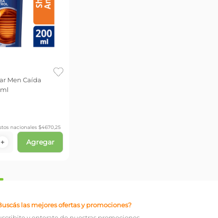
ar Men Caída
 ml
stos nacionales $
4670,25
Agregar
＋
Buscás las mejores ofertas y promociones?
uscribite y enterate de nuestras promociones