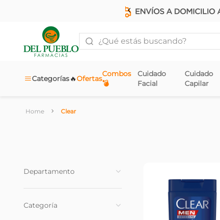
¿Qué estás buscando?
Combos
Cuidado
Cuidado
🔥
Categorías
Ofertas
💣
Facial
Capilar
Clear
Departamento
Cuidado Capilar
(
3
)
Categoría