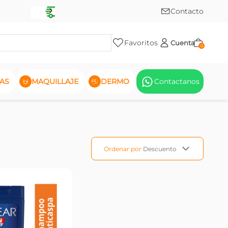
Contacto
Favoritos
Cuenta
0
AS
MAQUILLAJE
DERMO
Contactanos
Ordenar por
Descuento