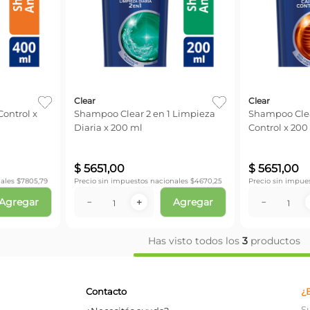
Clear
Clear
ontrol x
Shampoo Clear 2 en 1 Limpieza
Shampoo Cle
Diaria x 200 ml
Control x 200
$
5651
,
00
$
5651
,
00
ales $
7805,79
Precio sin impuestos nacionales $
4670,25
Precio sin impue
Agregar
Agregar
－
＋
－
Has visto todos los
3
productos
Contacto
¿
S