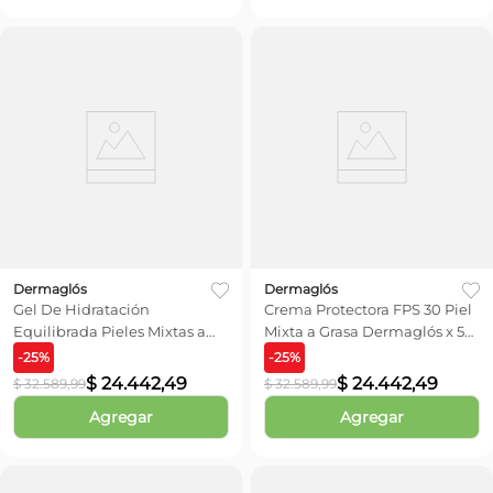
Dermaglós
Dermaglós
Gel De Hidratación
Crema Protectora FPS 30 Piel
Equilibrada Pieles Mixtas a
Mixta a Grasa Dermaglós x 50
Grasas Dermaglós x 70 gr
g
-
25
%
-
25
%
$
24
.
442
,
49
$
24
.
442
,
49
$
32
.
589
,
99
$
32
.
589
,
99
Agregar
Agregar