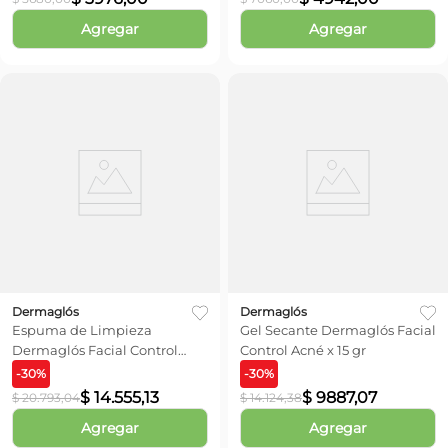
Agregar
Agregar
Dermaglós
Dermaglós
Espuma de Limpieza
Gel Secante Dermaglós Facial
Dermaglós Facial Control
Control Acné x 15 gr
Acné x 150 ml
-
30
%
-
30
%
$
14
.
555
,
13
$
9887
,
07
$
20
.
793
,
04
$
14
.
124
,
38
Agregar
Agregar