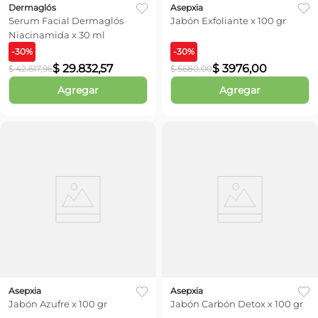
Dermaglós
Asepxia
Serum Facial Dermaglós
Jabón Exfoliante x 100 gr
Niacinamida x 30 ml
-
30
%
-
30
%
$
29
.
832
,
57
$
3976
,
00
$
42
.
617
,
96
$
5680
,
00
Agregar
Agregar
Asepxia
Asepxia
Jabón Azufre x 100 gr
Jabón Carbón Detox x 100 gr