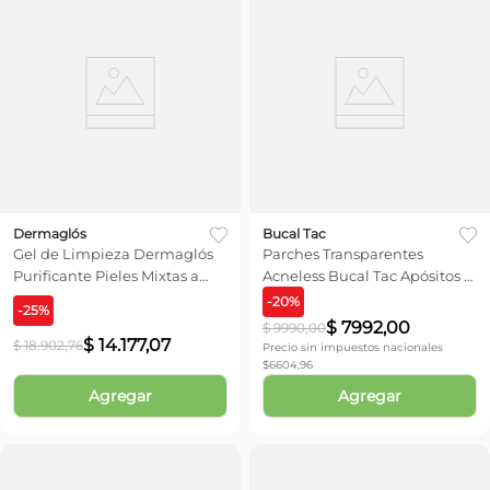
Dermaglós
Bucal Tac
Gel de Limpieza Dermaglós
Parches Transparentes
Purificante Pieles Mixtas a
Acneless Bucal Tac Apósitos x
Grasas x 150 gr
12 unid
-
20
%
-
25
%
$
7992
,
00
$
9990
,
00
$
14
.
177
,
07
$
18
.
902
,
76
Precio sin impuestos nacionales
$
6604,96
Agregar
Agregar