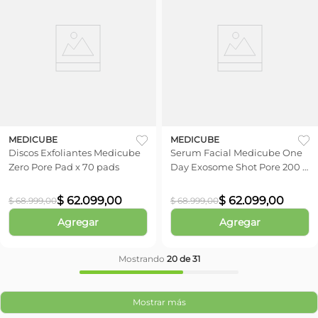
MEDICUBE
MEDICUBE
Discos Exfoliantes Medicube
Serum Facial Medicube One
Zero Pore Pad x 70 pads
Day Exosome Shot Pore 200 x
30 ml
$
62
.
099
,
00
$
62
.
099
,
00
$
68
.
999
,
00
$
68
.
999
,
00
Agregar
Agregar
Mostrando
20 de 31
Mostrar más