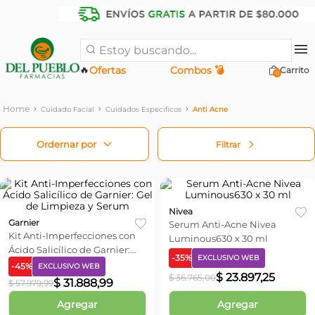
Estoy buscando...
🔥
Ofertas
Combos 💣
0
Cuidado Facial
Cuidados Especificos
Anti Acne
Filtrar
Nivea
Garnier
Serum Anti-Acne Nivea
Kit Anti-Imperfecciones con
Luminous630 x 30 ml
Ácido Salicílico de Garnier:
-
35
%
EXCLUSIVO WEB
Gel de Limpieza y Serum
-
45
%
EXCLUSIVO WEB
$
23
.
897
,
25
$
36
.
765
,
00
$
31
.
888
,
99
$
57
.
979
,
99
Agregar
Agregar