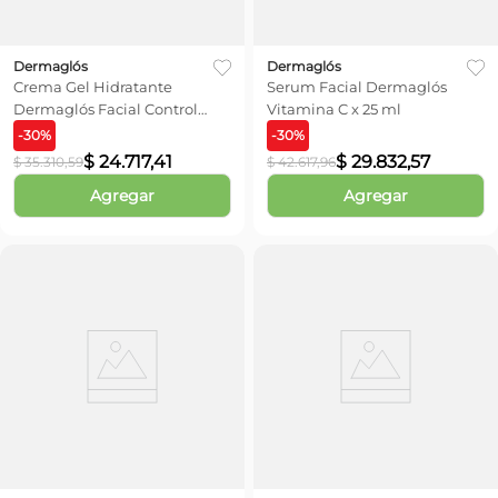
Dermaglós
Dermaglós
Crema Gel Hidratante
Serum Facial Dermaglós
Dermaglós Facial Control
Vitamina C x 25 ml
Acné x 50 gr
-
30
%
-
30
%
$
24
.
717
,
41
$
29
.
832
,
57
$
35
.
310
,
59
$
42
.
617
,
96
Agregar
Agregar