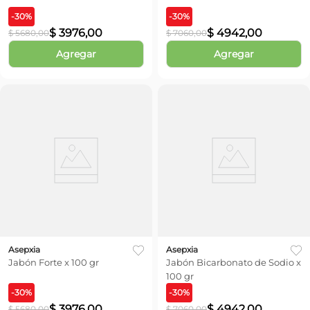
-
30
%
-
30
%
$
3976
,
00
$
4942
,
00
$
5680
,
00
$
7060
,
00
Agregar
Agregar
Asepxia
Asepxia
Jabón Forte x 100 gr
Jabón Bicarbonato de Sodio x
100 gr
-
30
%
-
30
%
$
3976
,
00
$
4942
,
00
$
5680
,
00
$
7060
,
00