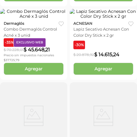
Dermaglós
ACNESAN
Combo Dermaglós Control
Lapiz Secativo Acnesan Con
Acné x 3 unid
Color Dry Stick x 2 gr
-
35
%
EXCLUSIVO WEB
-
30
%
$
45
.
648
,
21
$
70
.
228
,
01
$
14
.
615
,
24
$
20
.
878
,
92
Precio sin impuestos nacionales
$
37.725,79
Agregar
Agregar