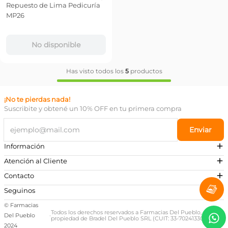
Repuesto de Lima Pedicuría
MP26
No disponible
Has visto todos los
5
productos
¡No te pierdas nada!
Suscribite y obtené un 10% OFF en tu primera compra
Enviar
Información
Atención al Cliente
Contacto
¿Necesitás ayuda?
Seguinos
Preguntas Frecuentes
© Farmacias
Escribinos a nuestro Whatsapp
Todos los derechos reservados a Farmacias Del Pueblo,
Del Pueblo
·
propiedad de Bradel Del Pueblo SRL (CUIT: 33-70241330-9)
+54 381 581-0674
2024