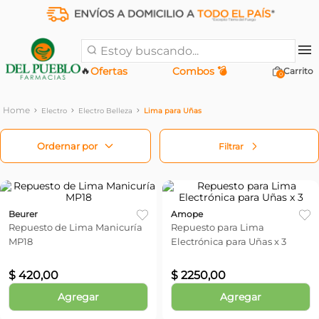
Estoy buscando...
🔥
Ofertas
Combos 💣
0
Electro
Electro Belleza
Lima para Uñas
Filtrar
Beurer
Amope
Repuesto de Lima Manicuría
Repuesto para Lima
MP18
Electrónica para Uñas x 3
$
420
,
00
$
2250
,
00
Agregar
Agregar