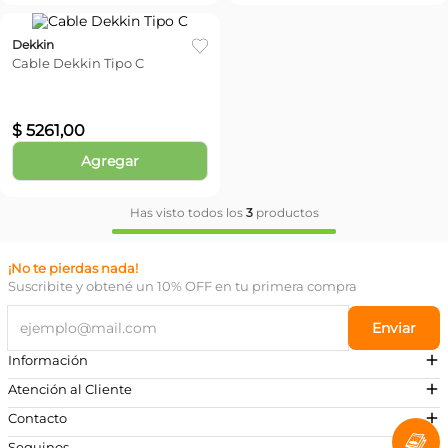
Dekkin
Cable Dekkin Tipo C
$
5261
,
00
Agregar
Has visto todos los
3
productos
¡No te pierdas nada!
Suscribite y obtené un 10% OFF en tu primera compra
Enviar
Información
Atención al Cliente
Contacto
¿Necesitás ayuda?
Seguinos