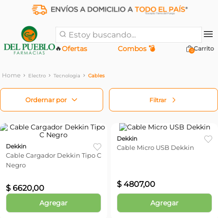
Estoy buscando...
🔥
Ofertas
Combos 💣
0
Electro
Tecnologia
Cables
Filtrar
Dekkin
Dekkin
Cable Micro USB Dekkin
Cable Cargador Dekkin Tipo C
Negro
$
4807
,
00
$
6620
,
00
Agregar
Agregar