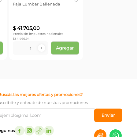
Faja Lumbar Ballenada
$
41
.
705
,
00
Precio sin impuestos nacionales
$
34.466,94
Agregar
－
＋
Buscás las mejores ofertas y promociones?
uscribite y enterate de nuestras promociones
Enviar
eguinos