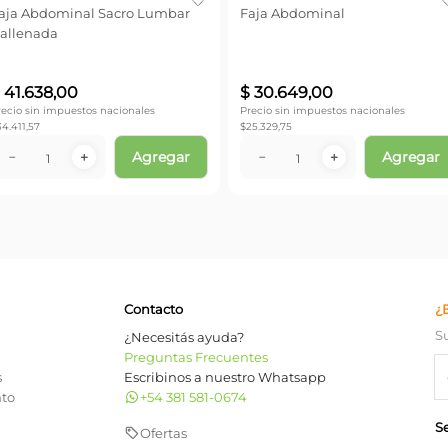
aja Abdominal Sacro Lumbar
Faja Abdominal
allenada
$
41
.
638
,
00
$
30
.
649
,
00
recio sin impuestos nacionales
Precio sin impuestos nacionales
34.411,57
$
25.329,75
Agregar
Agregar
－
＋
－
＋
Contacto
¿
S
¿Necesitás ayuda?
Preguntas Frecuentes
s
Escribinos a nuestro Whatsapp
nto
+54 381 581-0674
S
Ofertas