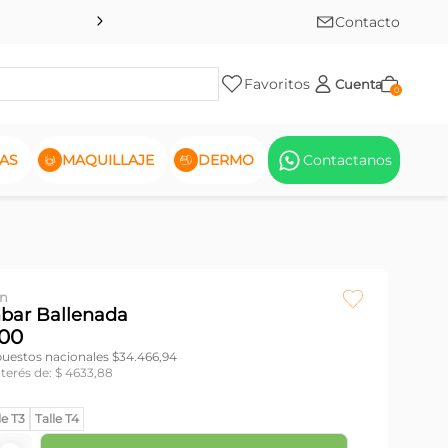
Contacto
Favoritos
Cuenta
0
AS
MAQUILLAJE
DERMO
Contactanos
en
bar Ballenada
00
puestos nacionales $
34.466,94
nterés de:
$
4633
,
88
le T3
Talle T4