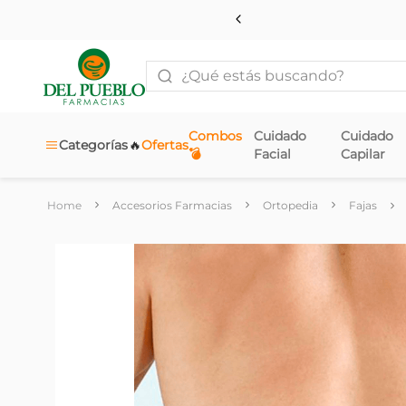
¿Qué estás buscando?
Combos
Cuidado
Cuidado
🔥
Categorías
Ofertas
💣
Facial
Capilar
Accesorios Farmacias
Ortopedia
Fajas