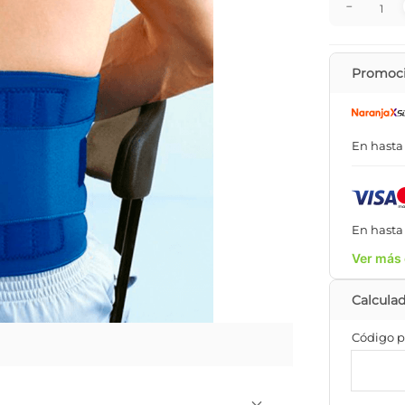
－
Promoci
En hast
En hast
Ver más 
Código p