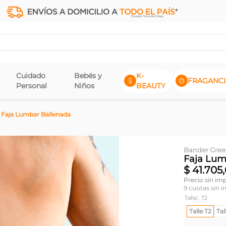
Cuidado
Bebés y
K-
FRAGANCI
Personal
Niños
BEAUTY
Faja Lumbar Ballenada
Bander Gre
Faja Lum
$
41
.
705
,
Precio sin im
9
cuotas sin i
:
Talle
T2
Talle T2
Tal