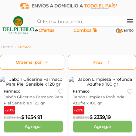
Estoy buscando...
🔥
Ofertas
Combos 💣
0
Farmaco
Filtrar
Farmaco
Farmaco
Jabón Glicerina Farmaco Para
Jabón Limpieza Profunda
Piel Sensible x 120 gr
Azufre x 100 gr
-
20
%
-
20
%
$
1654
,
91
$
2339
,
19
$
2068
,
64
$
2923
,
99
Agregar
Agregar