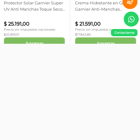
Protector Solar Garnier Super
Crema Hidratante en Gel
UV Anti Manchas Toque Seco
Garnier Anti-Manchas
x 40 gr
Skinactive Face Air x 50 ml
$
25
.
191
,
00
$
21
.
591
,
00
Precio sin impuestos nacionales
Precio sin impuestos nacionales
Contactanos
$
20.819,01
$
17.843,80
Agregar
Agregar
Garnier
Garnier
Agua Micelar Garnier con
Gel Hidratante Garnier