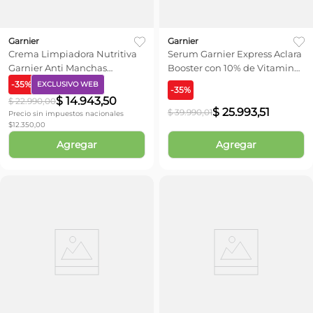
Garnier
Garnier
Crema Limpiadora Nutritiva
Serum Garnier Express Aclara
Garnier Anti Manchas
Booster con 10% de Vitamina
Vitamina C + x 250 ml
C x 30 ml
-
35
%
EXCLUSIVO WEB
-
35
%
$
14
.
943
,
50
$
22
.
990
,
00
$
25
.
993
,
51
$
39
.
990
,
01
Precio sin impuestos nacionales
$
12.350,00
Agregar
Agregar