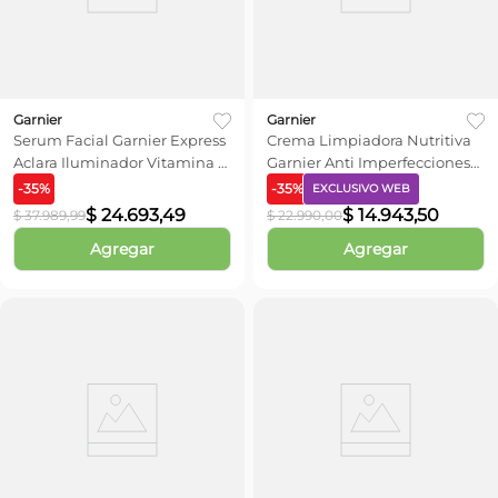
Garnier
Garnier
Serum Facial Garnier Express
Crema Limpiadora Nutritiva
Aclara Iluminador Vitamina C
Garnier Anti Imperfecciones
x 30 ml
Ácido Salicílico x 250 ml
-
35
%
-
35
%
EXCLUSIVO WEB
$
24
.
693
,
49
$
14
.
943
,
50
$
37
.
989
,
99
$
22
.
990
,
00
Agregar
Agregar