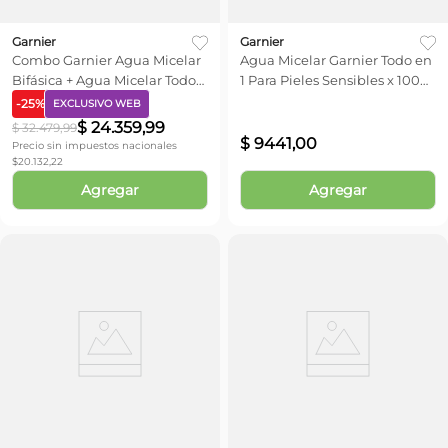
Garnier
Garnier
Combo Garnier Agua Micelar
Agua Micelar Garnier Todo en
Bifásica + Agua Micelar Todo
1 Para Pieles Sensibles x 100
en 1 x 2 unid
ml
-
25
%
EXCLUSIVO WEB
$
24
.
359
,
99
$
32
.
479
,
99
$
9441
,
00
Precio sin impuestos nacionales
$
20.132,22
Agregar
Agregar