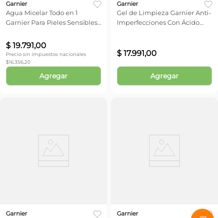
Garnier
Garnier
Agua Micelar Todo en 1
Gel de Limpieza Garnier Anti-
Garnier Para Pieles Sensibles
Imperfecciones Con Ácido
x 400 ml
Salicílico x 200 ml
$
19
.
791
,
00
$
17
.
991
,
00
Precio sin impuestos nacionales
$
16.356,20
Agregar
Agregar
Garnier
Garnier