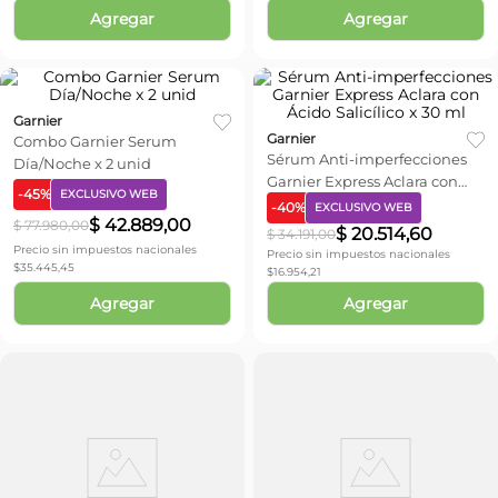
Agregar
Agregar
Garnier
Garnier
Combo Garnier Serum
Sérum Anti-imperfecciones
Día/Noche x 2 unid
Garnier Express Aclara con
-
45
%
EXCLUSIVO WEB
Ácido Salicílico x 30 ml
-
40
%
EXCLUSIVO WEB
$
42
.
889
,
00
$
77
.
980
,
00
$
20
.
514
,
60
$
34
.
191
,
00
Precio sin impuestos nacionales
Precio sin impuestos nacionales
$
35.445,45
$
16.954,21
Agregar
Agregar