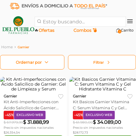
Estoy buscando...
🔥
Ofertas
Combos 💣
0
Garnier
Filtrar
Garnier
Garnier
Kit Anti-Imperfecciones con
Kit Basicos Garnier Vitamina
Ácido Salicílico de Garnier:
C: Serum Vitamina C y Gel
Gel de Limpieza y Serum
Hidratante Vitamina C
-
45
%
-
45
%
EXCLUSIVO WEB
EXCLUSIVO WEB
$
31
.
888
,
99
$
34
.
089
,
00
$
57
.
979
,
99
$
61
.
980
,
00
Precio sin impuestos nacionales
Precio sin impuestos nacionales
$
26.354,54
$
28.172,73