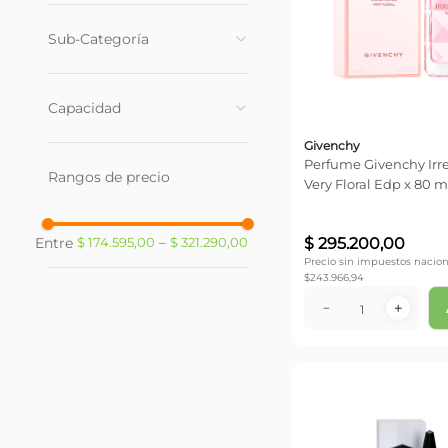
Importados
(
6
)
Sub-Categoría
Mujer
(
5
)
Capacidad
Hombre
(
1
)
Givenchy
100 ml
(
3
)
Perfume Givenchy Irre
Rangos de precio
30 ml
(
1
)
Very Floral Edp x 80 m
80 ml
(
2
)
$
295
.
200
,
00
$ 174.595,00
–
$ 321.290,00
Precio sin impuestos nacion
$
243.966,94
－
＋