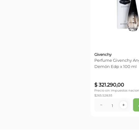
Givenchy
Perfume Givenchy An
Demón Edp x 100 ml
$
321
.
290
,
00
Precio sin impuestos nacion
$
265.528,93
－
＋