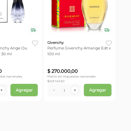
Givenchy
enchy Ange Ou
Perfume Givenchy Amarige Edt x
 30 ml
100 ml
0
$
270
.
000
,
00
stos nacionales
Precio sin impuestos nacionales
$
223.140,50
Agregar
Agregar
＋
－
＋