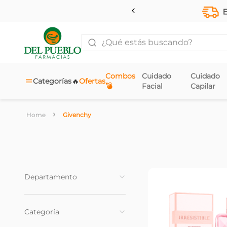
¿Qué estás buscando?
Combos
Cuidado
Cuidado
🔥
Categorías
Ofertas
💣
Facial
Capilar
Givenchy
Departamento
Fragancias
(
6
)
Categoría