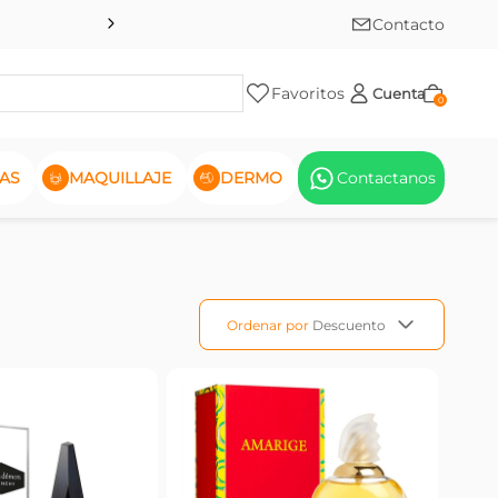
Contacto
Favoritos
Cuenta
0
AS
MAQUILLAJE
DERMO
Contactanos
Ordenar por
Descuento