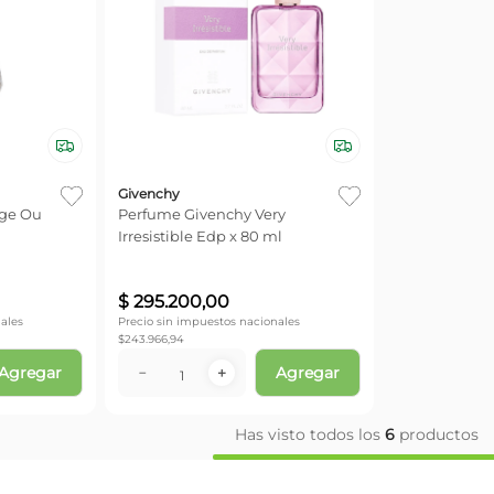
Givenchy
ge Ou
Perfume Givenchy Very
Irresistible Edp x 80 ml
$
295
.
200
,
00
ales
Precio sin impuestos nacionales
$
243.966,94
Agregar
Agregar
－
＋
Has visto todos los
6
productos