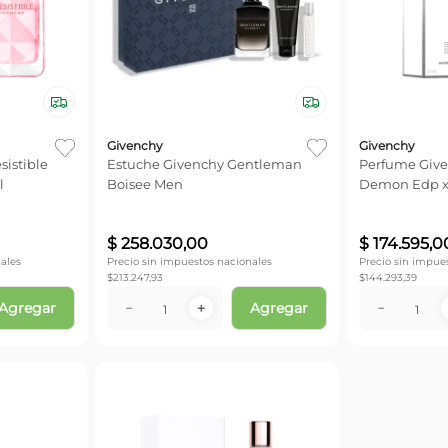
Givenchy
Givenchy
sistible
Estuche Givenchy Gentleman
Perfume Giv
l
Boisee Men
Demon Edp x
$
258
.
030
,
00
$
174
.
595
,
0
ales
Precio sin impuestos nacionales
Precio sin impue
$
213.247,93
$
144.293,39
Agregar
Agregar
－
＋
－