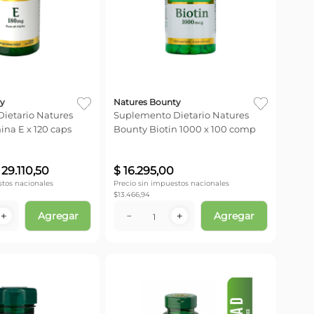
y
Natures Bounty
ietario Natures
Suplemento Dietario Natures
na E x 120 caps
Bounty Biotin 1000 x 100 comp
29
.
110
,
50
$
16
.
295
,
00
stos nacionales
Precio sin impuestos nacionales
$
13.466,94
Agregar
Agregar
＋
－
＋