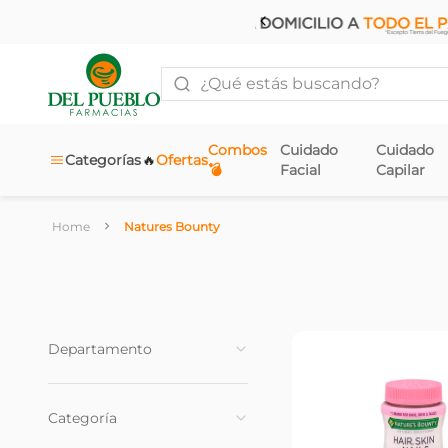
¿Qué estás buscando?
Combos
Cuidado
Cuidado
🔥
Categorías
Ofertas
💣
Facial
Capilar
Natures Bounty
Departamento
Salud y Bienestar
(
13
)
Categoría