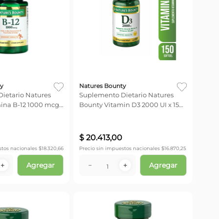
y
Natures Bounty
ietario Natures
Suplemento Dietario Natures
ina B-12 1000 mcg
Bounty Vitamin D3 2000 UI x 150
Caps
$
20
.
413
,
00
stos nacionales $
18.320,66
Precio sin impuestos nacionales $
16.870,25
Agregar
Agregar
＋
－
＋