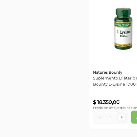
Natures Bounty
Suplemento Dietario 
Bounty L-Lysine 1000
$
18
.
350
,
00
Precio sin impuestos nacion
－
＋