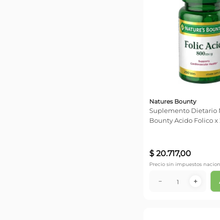
Natures Bounty
Suplemento Dietario 
Bounty Acido Folico x
$
20
.
717
,
00
Precio sin impuestos nacion
－
＋