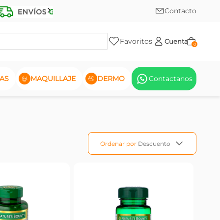
Contacto
Favoritos
Cuenta
0
AS
MAQUILLAJE
DERMO
Contactanos
Ordenar por
Descuento