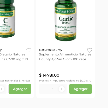
y
Natures Bounty
ietario Natures
Suplemento Alimenticio Natures
ina C 500 mg x 100
Bounty Ajo Sin Olor x 100 caps
$
14
.
781
,
00
stos nacionales $
17.616,53
Precio sin impuestos nacionales $
12.215,70
Agregar
Agregar
＋
－
＋