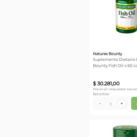
Natures Bounty
Suplemento Dietario 
Bounty Fish Oil x 60 c
$
30
.
281
,
00
Precio sin impuestos nacion
$
25.025,62
－
＋