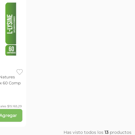
Natures
 x 60 Comp
ales $
15.165,29
Agregar
Has visto todos los
13
productos