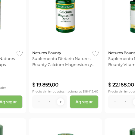
Natures Bounty
Natures Bount
Natures
Suplemento Dietario Natures
Suplemento D
aps
Bounty Calcium Magnesium y
Bounty Vitam
Zinc x 100 comp
x 100 comp
$
19
.
859
,
00
$
22
.
168
,
00
ales
Precio sin impuestos nacionales $
16.412,40
Precio sin impue
Agregar
Agregar
－
＋
－