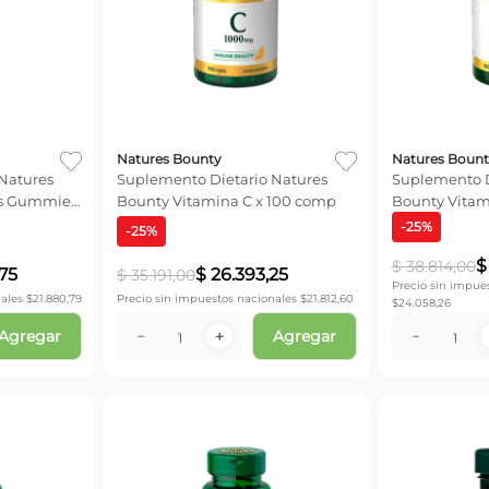
Natures Bounty
Natures Bount
Natures
Suplemento Dietario Natures
Suplemento D
ls Gummies
Bounty Vitamina C x 100 comp
Bounty Vitami
-
25
%
-
25
%
$
$
38
.
814
,
00
75
$
26
.
393
,
25
$
35
.
191
,
00
Precio sin impue
ales $
21.880,79
Precio sin impuestos nacionales $
21.812,60
$
24.058,26
Agregar
Agregar
－
＋
－