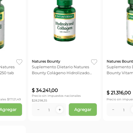
Natures Bounty
Natures Bount
Natures
Suplemento Dietario Natures
Suplemento D
 250 tab
Bounty Colágeno Hidrolizado
Bounty Vitam
Con Vitamina C x 90 Comp
comp
$
34
.
241
,
00
$
21
.
316
,
00
Precio sin impuestos nacionales
ales $
17.121,49
Precio sin impue
$
28.298,35
Agregar
Agregar
－
＋
－