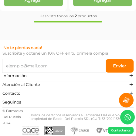
Agregar
Agregar
Has visto todos los
2
productos
¡No te pierdas nada!
Suscribite y obtené un 10% OFF en tu primera compra
Enviar
Información
Atención al Cliente
Contacto
¿Necesitás ayuda?
Seguinos
Preguntas Frecuentes
© Farmacias
Escribinos a nuestro Whatsapp
Todos los derechos reservados a Farmacias Del Pueblo,
Del Pueblo
·
propiedad de Bradel Del Pueblo SRL (CUIT: 33-70241330-9)
+54 381 581-0674
2024
Contactanos