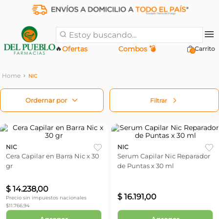
Estoy buscando...
🔥
Ofertas
Combos 💣
0
NIC
Filtrar
NIC
NIC
Cera Capilar en Barra Nic x 30
Serum Capilar Nic Reparador
gr
de Puntas x 30 ml
$
14
.
238
,
00
$
16
.
191
,
00
Precio sin impuestos nacionales
$
11.766,94