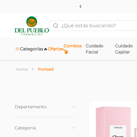
¿Qué estás buscando?
Combos
Cuidado
Cuidado
🔥
Categorías
Ofertas
💣
Facial
Capilar
Portsaid
Departamento
Fragancias
(
1
)
Categoría