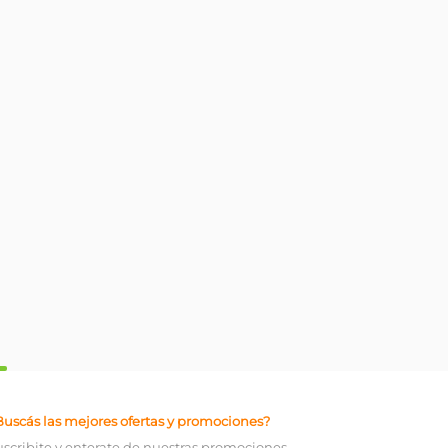
Buscás las mejores ofertas y promociones?
uscribite y enterate de nuestras promociones