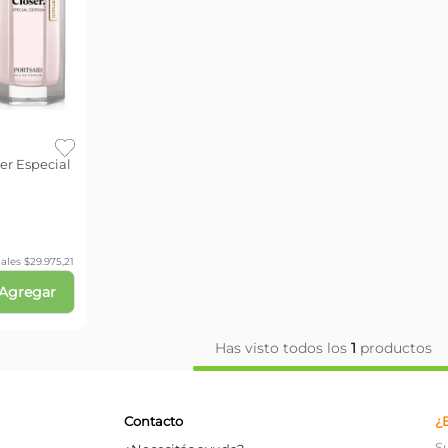
er Especial
ales $
29.975,21
Agregar
Has visto todos los
1
productos
Contacto
¿
S