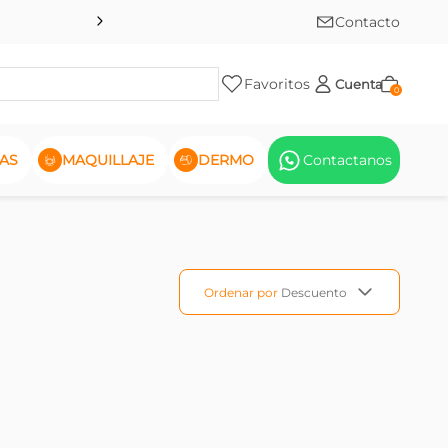
Contacto
Favoritos
Cuenta
0
AS
MAQUILLAJE
DERMO
Contactanos
Ordenar por
Descuento