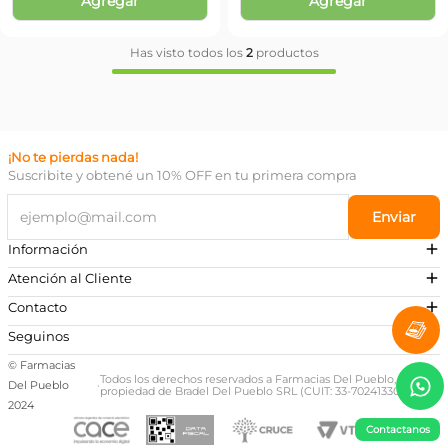
Agregar
Agregar
Has visto todos los
2
productos
¡No te pierdas nada!
Suscribite y obtené un 10% OFF en tu primera compra
Enviar
Información
Atención al Cliente
Contacto
¿Necesitás ayuda?
Seguinos
Preguntas Frecuentes
© Farmacias
Escribinos a nuestro Whatsapp
Todos los derechos reservados a Farmacias Del Pueblo,
Del Pueblo
·
propiedad de Bradel Del Pueblo SRL (CUIT: 33-70241330-9)
+54 381 581-0674
2024
Contactanos