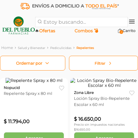
Estoy buscando...
🔥
Ofertas
Combos 💣
0
Salud y Bienestar
Pediculicidas
Repelentes
Filtrar
Nopucid
Zona Libre
Repelente Spray x 80 ml
Loción Spray Bio-Repelente
Escolar x 60 ml
$
16
.
650
,
00
$
11
.
794
,
00
Precio sin impuestos nacionales
$
16.650,00