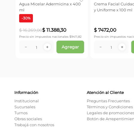
Agua Micelar Adermicina x 400
Crema Facial Cuida
ml
y Uniforme x 100 ml
-
30
%
$
11
.
388
,
30
$
7472
,
00
$
16
.
269
,
00
Precio sin impuestos nacionales $
9411,82
Precio sin impuestos naci
Agregar
－
＋
－
＋
Información
Atención al Cliente
Institucional
Preguntas Frecuentes
Sucursales
Términos y Condiciones
Turnos
Legales de promocione
Obras sociales
Botón de Arrepentimie
Trabajá con nosotros