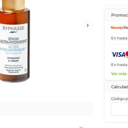
Promoci
En hast
En hast
Ver más 
Código p