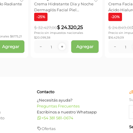
do Radiante
Crema Hidratante Dia y Noche
Crema Facia
Dermaglós Facial Piel
Ácido Hialur
Equilibrada a Seca x 50 gr
-
25
%
-
20
%
$
24
.
320
,
25
$
32
.
427
,
00
$
24
.
849
,
00
Precio sin impuestos nacionales
Precio sin impu
onales $
6175,21
$
20.099,38
$
16.429,09
Agregar
Agregar
－
＋
－
Contacto
¿
S
¿Necesitás ayuda?
Preguntas Frecuentes
s
Escribinos a nuestro Whatsapp
nto
+54 381 581-0674
S
Ofertas