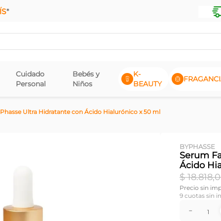
Cuidado
Bebés y
K-
FRAGANCI
Personal
Niños
BEAUTY
Phasse Ultra Hidratante con Ácido Hialurónico x 50 ml
BYPHASSE
Serum Fa
Ácido Hia
$
18
.
818
,
0
Precio sin im
9
cuotas sin i
－