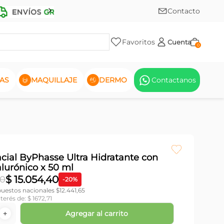
Contacto
Favoritos
Cuenta
0
AS
MAQUILLAJE
DERMO
Contactanos
cial ByPhasse Ultra Hidratante con
lurónico x 50 ml
$
15
.
054
,
40
0
-
20
%
puestos nacionales $
12.441,65
nterés de:
$
1672
,
71
Agregar al carrito
＋