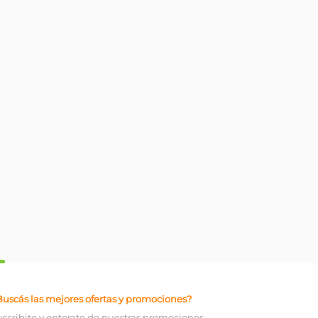
Buscás las mejores ofertas y promociones?
uscribite y enterate de nuestras promociones