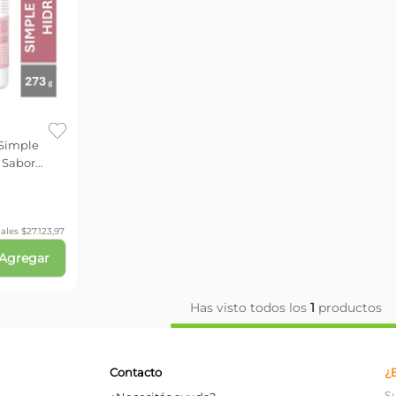
 Simple
 Sabor
ales $
27.123,97
Agregar
Has visto todos los
1
productos
Contacto
¿
S