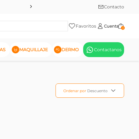
Contacto
Favoritos
Cuenta
0
AS
MAQUILLAJE
DERMO
Contactanos
Ordenar por
Descuento