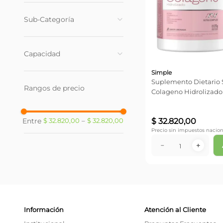
Suplemento Dietario
(
1
)
Sub-Categoría
Colagenos
(
1
)
Capacidad
Simple
270 gr
(
1
)
Suplemento Dietario
Rangos de precio
Colageno Hidrolizado
Limonada x 273 gr
$
32
.
820
,
00
$ 32.820,00
–
$ 32.820,00
Precio sin impuestos nacion
－
＋
Información
Atención al Cliente