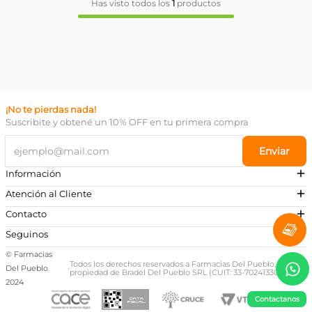
Has visto todos los
1
productos
¡No te pierdas nada!
Suscribite y obtené un 10% OFF en tu primera compra
Enviar
Información
Atención al Cliente
Contacto
¿Necesitás ayuda?
Seguinos
Preguntas Frecuentes
© Farmacias
Escribinos a nuestro Whatsapp
Todos los derechos reservados a Farmacias Del Pueblo,
Del Pueblo
·
propiedad de Bradel Del Pueblo SRL (CUIT: 33-70241330-9)
+54 381 581-0674
2024
Contactanos