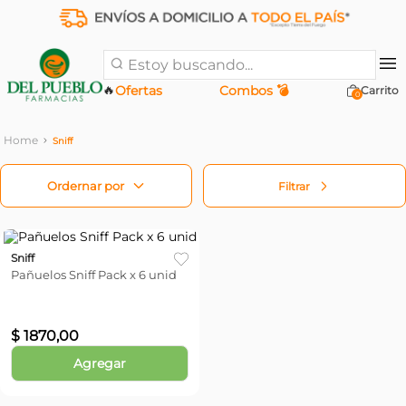
Estoy buscando...
🔥
Ofertas
Combos 💣
0
Sniff
Filtrar
Sniff
Pañuelos Sniff Pack x 6 unid
$
1870
,
00
Agregar