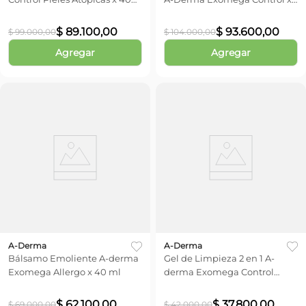
ml
400 ml
$
89
.
100
,
00
$
93
.
600
,
00
$
99
.
000
,
00
$
104
.
000
,
00
Agregar
Agregar
A-Derma
A-Derma
Bálsamo Emoliente A-derma
Gel de Limpieza 2 en 1 A-
Exomega Allergo x 40 ml
derma Exomega Control
Pieles Atópicas x 200 ml
$
62
.
100
,
00
$
37
.
800
,
00
$
69
.
000
,
00
$
42
.
000
,
00