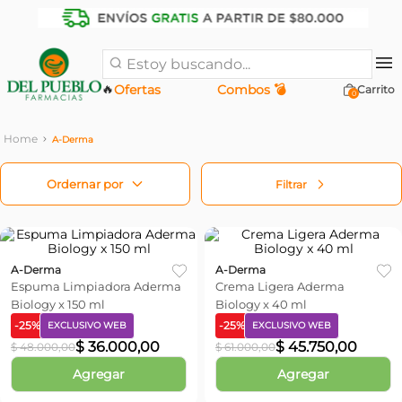
Estoy buscando...
🔥
Ofertas
Combos 💣
0
A-Derma
Filtrar
A-Derma
A-Derma
Espuma Limpiadora Aderma
Crema Ligera Aderma
Biology x 150 ml
Biology x 40 ml
-
25
%
-
25
%
EXCLUSIVO WEB
EXCLUSIVO WEB
$
36
.
000
,
00
$
45
.
750
,
00
$
48
.
000
,
00
$
61
.
000
,
00
Agregar
Agregar