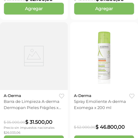
Agregar
Agregar
A-Derma
A-Derma
Barra de Limpieza A-derma
Spray Emoliente A-derma
Dermopan Pieles Frágiles x
Exomega x 200 ml
100 gr
$
31
.
500
,
00
$
35
.
000
,
00
$
46
.
800
,
00
$
52
.
000
,
00
Precio sin impuestos nacionales
$
26.033,06