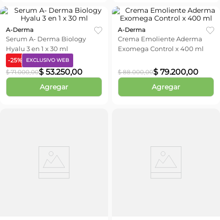
A-Derma
A-Derma
Serum A- Derma Biology
Crema Emoliente Aderma
Hyalu 3 en 1 x 30 ml
Exomega Control x 400 ml
-
25
%
EXCLUSIVO WEB
$
53
.
250
,
00
$
79
.
200
,
00
$
71
.
000
,
00
$
88
.
000
,
00
Agregar
Agregar