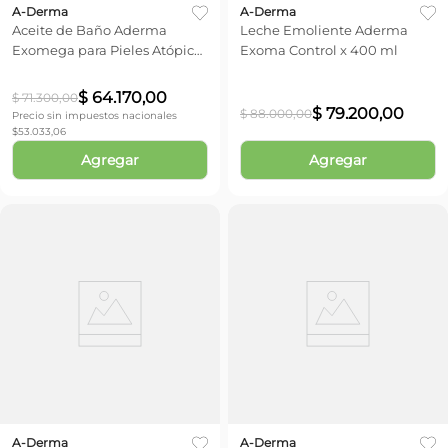
A-Derma
A-Derma
Aceite de Baño Aderma
Leche Emoliente Aderma
Exomega para Pieles Atópicas
Exoma Control x 400 ml
x 500 ml
$
64
.
170
,
00
$
71
.
300
,
00
$
79
.
200
,
00
$
88
.
000
,
00
Precio sin impuestos nacionales
$
53.033,06
Agregar
Agregar
A-Derma
A-Derma