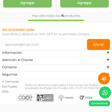
Agregar
Agregar
Has visto todos los
16
productos
¡No te pierdas nada!
Suscribite y obtené un 10% OFF en tu primera compra
Enviar
Información
Atención al Cliente
Contacto
¿Necesitás ayuda?
Seguinos
Preguntas Frecuentes
© Farmacias
Escribinos a nuestro Whatsapp
Todos los derechos reservados a Farmacias Del Pueblo,
Del Pueblo
·
propiedad de Bradel Del Pueblo SRL (CUIT: 33-70241330-9)
+54 381 581-0674
2024
Contactanos