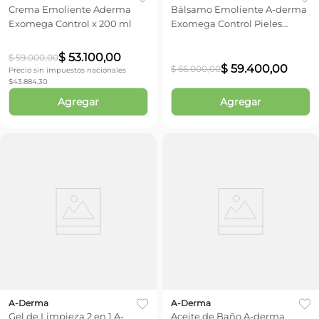
Crema Emoliente Aderma
Bálsamo Emoliente A-derma
Exomega Control x 200 ml
Exomega Control Pieles
Atópicas x 200 ml
$
53
.
100
,
00
$
59
.
000
,
00
$
59
.
400
,
00
$
66
.
000
,
00
Precio sin impuestos nacionales
$
43.884,30
Agregar
Agregar
A-Derma
A-Derma
Gel de Limpieza 2 en 1 A-
Aceite de Baño A-derma