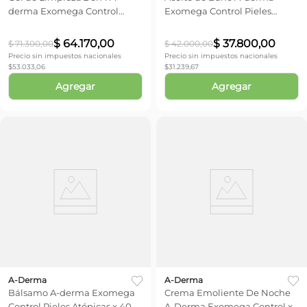
derma Exomega Control
Exomega Control Pieles
Pieles Atópicas x 500 ml
Atópicas x 200 ml
$
64
.
170
,
00
$
37
.
800
,
00
$
71
.
300
,
00
$
42
.
000
,
00
Precio sin impuestos nacionales
Precio sin impuestos nacionales
$
53.033,06
$
31.239,67
Agregar
Agregar
A-Derma
A-Derma
Bálsamo A-derma Exomega
Crema Emoliente De Noche
Control Pieles Atópicas x 400
A-Derma Exomega Control x