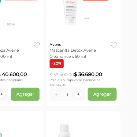
Avene
eza Avene
Mascarilla Detox Avene
200 ml
Cleanance x 50 ml
-
30
%
$
40
.
600
,
00
$
36
.
680
,
00
$
52
.
400
,
00
stos nacionales
Precio sin impuestos nacionales
$
30.314,05
Agregar
Agregar
＋
－
＋