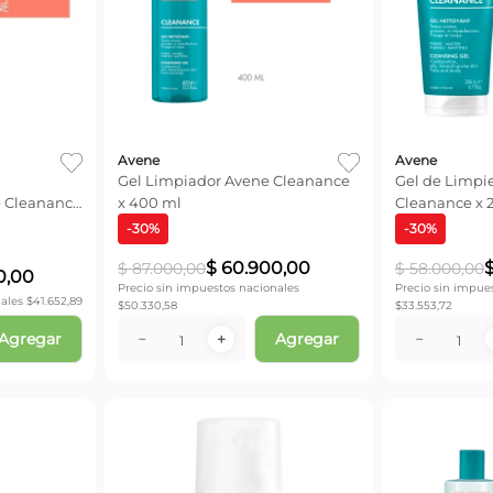
Avene
Avene
Gel Limpiador Avene Cleanance
Gel de Limpi
e Cleanance
x 400 ml
Cleanance x 
-
30
%
-
30
%
$
60
.
900
,
00
$
87
.
000
,
00
$
58
.
000
,
00
0
,
00
Precio sin impuestos nacionales
Precio sin impue
ales $
41.652,89
$
50.330,58
$
33.553,72
Agregar
Agregar
－
＋
－