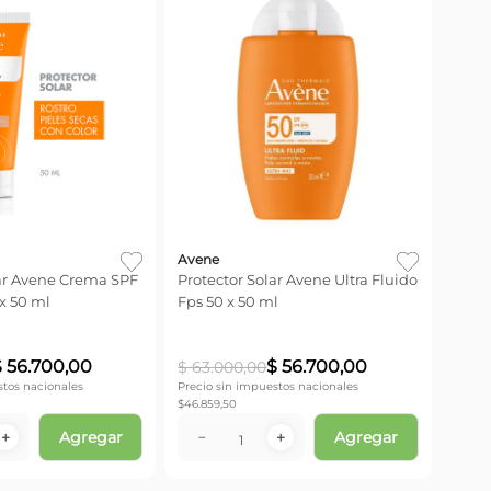
Avene
lar Avene Crema SPF
Protector Solar Avene Ultra Fluido
 x 50 ml
Fps 50 x 50 ml
$
56
.
700
,
00
$
56
.
700
,
00
$
63
.
000
,
00
stos nacionales
Precio sin impuestos nacionales
$
46.859,50
Agregar
Agregar
＋
－
＋