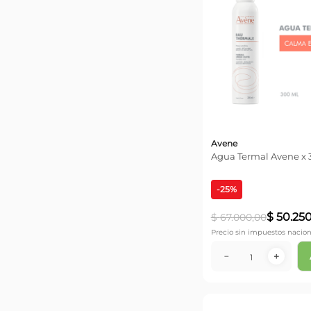
Avene
Agua Termal Avene x 
-
25
%
$
50
.
25
$
67
.
000
,
00
Precio sin impuestos nacion
－
＋