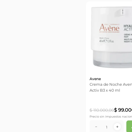
Avene
Crema de Noche Aven
Activ B3 x 40 ml
$
99
.
00
$
110
.
000
,
00
Precio sin impuestos nacion
－
＋