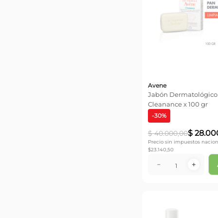
Avene
Jabón Dermatológico
Cleanance x 100 gr
-
30
%
$
28
.
00
$
40
.
000
,
00
Precio sin impuestos nacion
$
23.140,50
－
＋