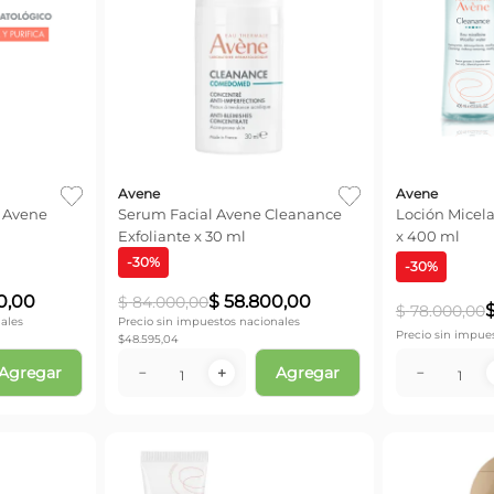
Avene
Avene
 Avene
Serum Facial Avene Cleanance
Loción Micel
Exfoliante x 30 ml
x 400 ml
-
30
%
-
30
%
0
,
00
$
58
.
800
,
00
$
84
.
000
,
00
$
78
.
000
,
00
ales
Precio sin impuestos nacionales
Precio sin impue
$
48.595,04
Agregar
Agregar
－
＋
－