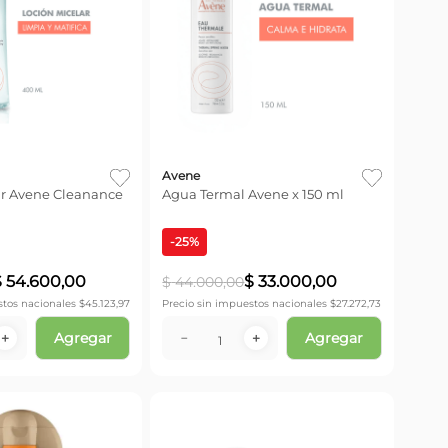
Avene
ar Avene Cleanance
Agua Termal Avene x 150 ml
-
25
%
$
54
.
600
,
00
$
33
.
000
,
00
$
44
.
000
,
00
stos nacionales $
45.123,97
Precio sin impuestos nacionales $
27.272,73
Agregar
Agregar
＋
－
＋