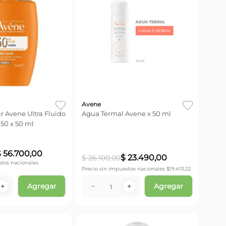
Avene
ar Avene Ultra Fluido
Agua Termal Avene x 50 ml
 50 x 50 ml
$
56
.
700
,
00
$
23
.
490
,
00
$
26
.
100
,
00
stos nacionales
Precio sin impuestos nacionales $
19.413,22
Agregar
Agregar
＋
－
＋