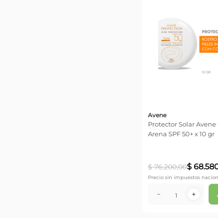
Avene
Protector Solar Aven
Arena SPF 50+ x 10 gr
$
68
.
58
$
76
.
200
,
00
Precio sin impuestos nacion
－
＋