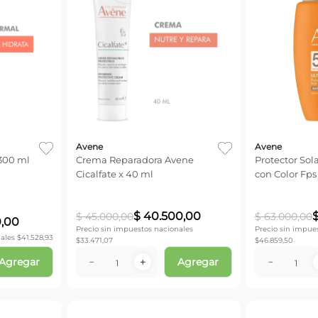
Avene
Avene
300 ml
Crema Reparadora Avene
Protector Sol
Cicalfate x 40 ml
con Color Fps
$
40
.
500
,
00
$
45
.
000
,
00
$
63
.
000
,
00
0
,
00
Precio sin impuestos nacionales
Precio sin impue
ales $
41.528,93
$
33.471,07
$
46.859,50
Agregar
Agregar
－
＋
－