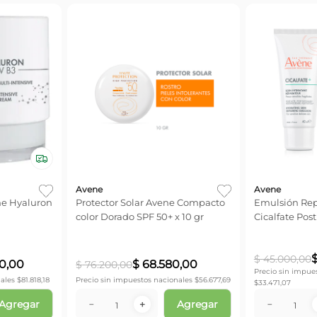
Avene
Avene
e Hyaluron
Protector Solar Avene Compacto
Emulsión Rep
color Dorado SPF 50+ x 10 gr
Cicalfate Post
$
45
.
000
,
00
0
,
00
$
68
.
580
,
00
$
76
.
200
,
00
Precio sin impue
ales $
81.818,18
Precio sin impuestos nacionales $
56.677,69
$
33.471,07
Agregar
Agregar
－
＋
－