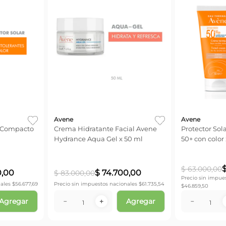
Avene
Avene
e Compacto
Crema Hidratante Facial Avene
Protector So
Hydrance Aqua Gel x 50 ml
50+ con color
$
63
.
000
,
00
0
,
00
$
74
.
700
,
00
$
83
.
000
,
00
Precio sin impue
ales $
56.677,69
Precio sin impuestos nacionales $
61.735,54
$
46.859,50
Agregar
Agregar
－
＋
－