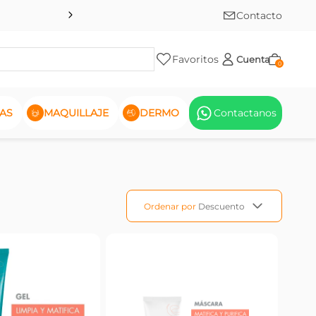
Contacto
Favoritos
Cuenta
0
AS
MAQUILLAJE
DERMO
Contactanos
Ordenar por
Descuento