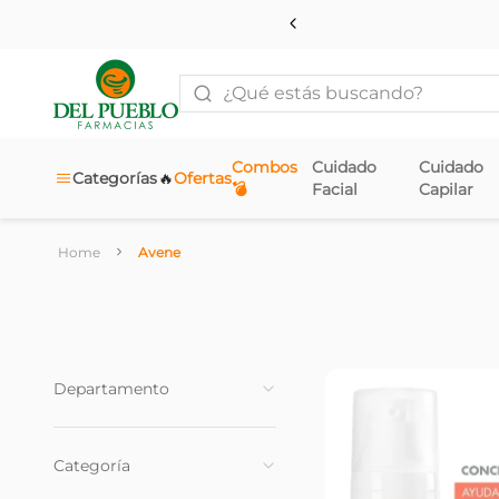
¿Qué estás buscando?
Combos
Cuidado
Cuidado
🔥
Categorías
Ofertas
💣
Facial
Capilar
Avene
Departamento
Dermocosmetica
(
38
)
Categoría