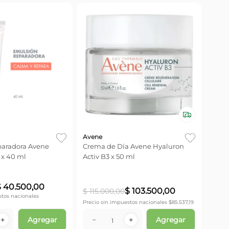
Avene
aradora Avene
Crema de Día Avene Hyaluron
 x 40 ml
Activ B3 x 50 ml
$
40
.
500
,
00
$
103
.
500
,
00
$
115
.
000
,
00
stos nacionales
Precio sin impuestos nacionales $
85.537,19
Agregar
Agregar
＋
－
＋