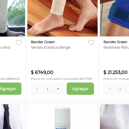
Bander Green
Bander Green
 alto)
Venda Elástica Beige
Rodillera Rót
$
6749
,
00
$
21
.
253
,
00
ales $
8989,26
Precio sin impuestos nacionales $
5577,69
Precio sin impue
Agregar
Agregar
－
＋
－