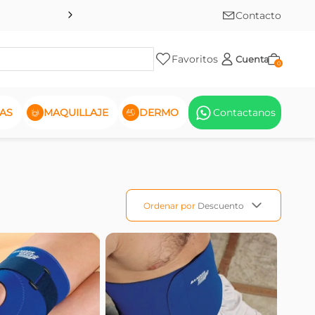
Contacto
Favoritos
Cuenta
0
AS
MAQUILLAJE
DERMO
Contactanos
Ordenar por
Descuento