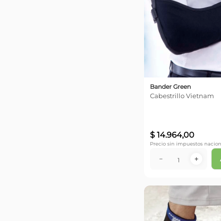
Chico
(
1
)
5 cm
(
1
)
Bander Green
Cabestrillo Vietnam
$
14
.
964
,
00
Precio sin impuestos nacion
－
＋