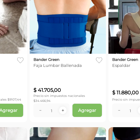
Bander Green
Bander Green
Faja Lumbar Ballenada
Espaldar
$
41
.
705
,
00
$
11
.
880
,
00
Precio sin impuestos nacionales
ales $
9107,44
Precio sin impue
$
34.466,94
Agregar
Agregar
－
＋
－