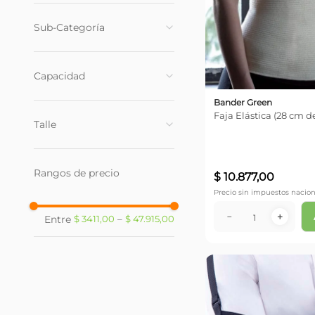
Ortopedia
(
26
)
Sub-Categoría
Vendas
(
5
)
Capacidad
Fajas
(
4
)
Rodilleras
(
3
)
Bander Green
240 ml
(
1
)
Faja Elástica (28 cm de
Muñequeras
(
3
)
Talle
6 unid
(
3
)
Tobilleras
(
2
)
T3
(
17
)
Coderas
(
2
)
Rangos de precio
T2
(
16
)
$
10
.
877
,
00
Sosten Maternal
(
1
)
Precio sin impuestos nacion
T4
(
12
)
Refrigerantes
(
1
)
T1
(
7
)
－
＋
$ 3411,00
–
$ 47.915,00
Musleras
(
1
)
T5
(
3
)
Espaldares
(
1
)
10 cm
(
2
)
Mediano
(
1
)
Grande
(
1
)