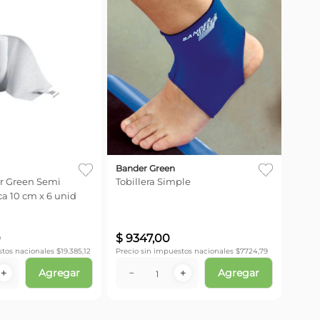
Bander Green
r Green Semi
Tobillera Simple
ca 10 cm x 6 unid
0
$
9347
,
00
stos nacionales $
19.385,12
Precio sin impuestos nacionales $
7724,79
Agregar
Agregar
＋
－
＋