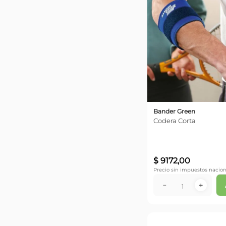
Bander Green
Codera Corta
$
9172
,
00
Precio sin impuestos nacion
－
＋