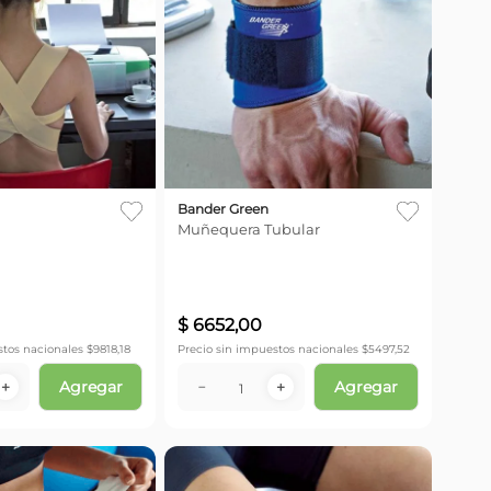
Bander Green
Muñequera Tubular
$
6652
,
00
stos nacionales $
9818,18
Precio sin impuestos nacionales $
5497,52
Agregar
Agregar
＋
－
＋