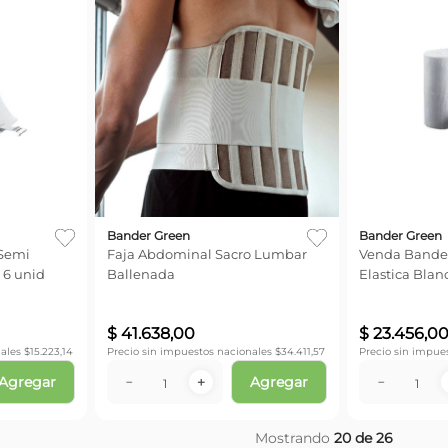
Bander Green
Bander Green
Semi
Faja Abdominal Sacro Lumbar
Venda Bande
 6 unid
Ballenada
Elastica Blan
$
41
.
638
,
00
$
23
.
456
,
0
ales $
15.223,14
Precio sin impuestos nacionales $
34.411,57
Precio sin impue
Agregar
Agregar
－
＋
－
Mostrando
20 de 26