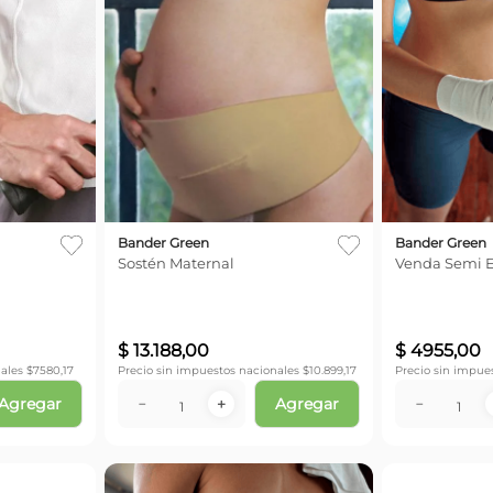
Bander Green
Bander Green
Sostén Maternal
Venda Semi E
$
13
.
188
,
00
$
4955
,
00
ales $
7580,17
Precio sin impuestos nacionales $
10.899,17
Precio sin impue
Agregar
Agregar
－
＋
－