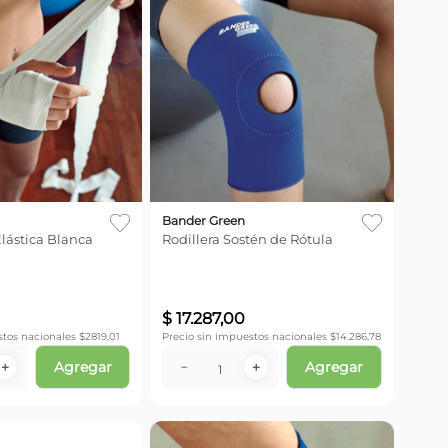
Bander Green
lástica Blanca
Rodillera Sostén de Rótula
$
17
.
287
,
00
stos nacionales $
2819,01
Precio sin impuestos nacionales $
14.286,78
Agregar
Agregar
＋
－
＋