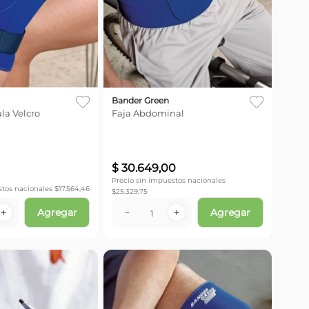
Bander Green
ula Velcro
Faja Abdominal
$
30
.
649
,
00
Precio sin impuestos nacionales
stos nacionales $
17.564,46
$
25.329,75
Agregar
Agregar
＋
－
＋