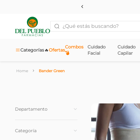
¿Qué estás buscando?
Combos
Cuidado
Cuidado
🔥
Categorías
Ofertas
💣
Facial
Capilar
Bander Green
Departamento
Accesorios Farmacias
(
26
)
Categoría