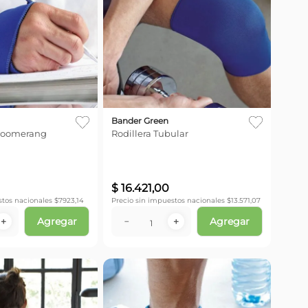
Bander Green
Boomerang
Rodillera Tubular
$
16
.
421
,
00
stos nacionales $
7923,14
Precio sin impuestos nacionales $
13.571,07
Agregar
Agregar
＋
－
＋